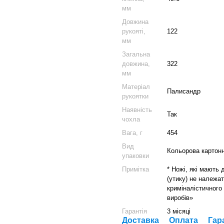
мм
Довжина
рукояті,
122
мм
Загальна
довжина,
322
мм
Матеріал
Палисандр
рукоятки
Наявність
Так
чохла
Вага, г
454
Вид
Кольорова картонн
упаковки
Примітка
* Ножі, які мають
(утику) не належат
криміналістичного
виробів»
Гарантія
3 місяці
Доставка
Оплата
Гар