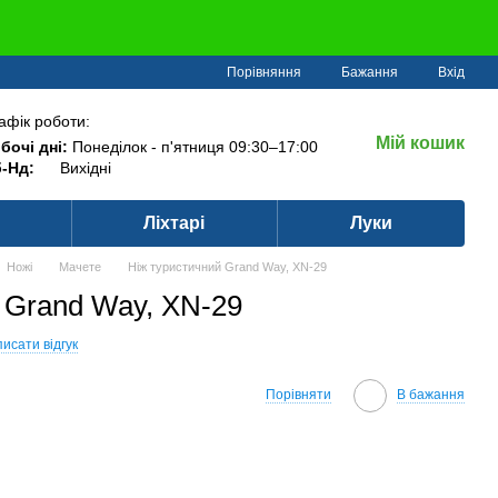
Порівняння
Бажання
Вхід
афік роботи:
Мій кошик
бочі дні:
Понеділок - п'ятниця 09:30–17:00
-Нд:
Вихідні
Ліхтарі
Луки
Ножі
Мачете
Ніж туристичний Grand Way, XN-29
 Grand Way, XN-29
исати відгук
Порівняти
В бажання