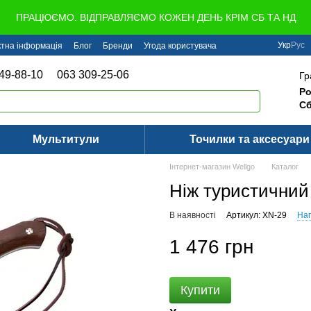
ПРАЦЮЄМО. ВІДПРАВЛЯЄМО КОЖЕН ДЕНЬ КРІМ СБ ТА НД
Укр
Рус
ктна інформація
Блог
Бренди
Угода користувача
49-88-10
063 309-25-06
Гр
Ро
Сб
Мультитули
Точилки та аксесуари
Інтернет-магазин Wellgo
Каталог
Ніж туристичний
В наявності
Артикул: XN-29
Нап
1 476 грн
Купити