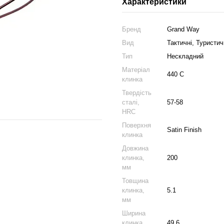
Характеристики
Бренд
Grand Way
Вид
Тактичні, Туристич
Тип
Нескладний
Матеріал
440 C
клинка
Твердість
сталі,
57-58
HRC
Поверхня
Satin Finish
клинка
Довжина
клинка,
200
мм
Товщина
клинка,
5.1
мм
Ширина
клинка,
49.6