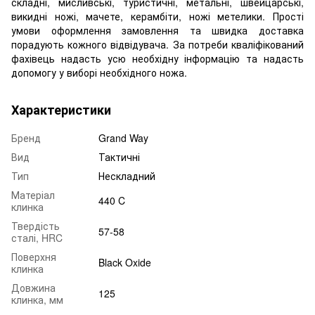
складні, мисливські, туристичні, метальні, швейцарські,
викидні ножі, мачете, керамбіти, ножі метелики. Прості
умови оформлення замовлення та швидка доставка
порадують кожного відвідувача. За потреби кваліфікований
фахівець надасть усю необхідну інформацію та надасть
допомогу у виборі необхідного ножа.
Характеристики
Бренд
Grand Way
Вид
Тактичні
Тип
Нескладний
Матеріал
440 C
клинка
Твердість
57-58
сталі, HRC
Поверхня
Black Oxide
клинка
Довжина
125
клинка, мм