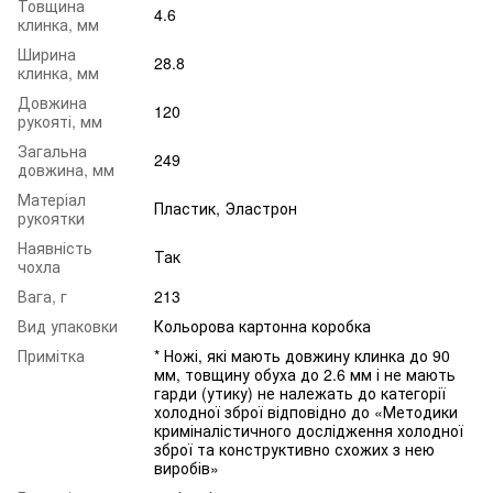
Товщина
4.6
клинка, мм
Ширина
28.8
клинка, мм
Довжина
120
рукояті, мм
Загальна
249
довжина, мм
Матеріал
Пластик, Эластрон
рукоятки
Наявність
Так
чохла
Вага, г
213
Вид упаковки
Кольорова картонна коробка
Примітка
* Ножі, які мають довжину клинка до 90
мм, товщину обуха до 2.6 мм і не мають
гарди (утику) не належать до категорії
холодної зброї відповідно до «Методики
криміналістичного дослідження холодної
зброї та конструктивно схожих з нею
виробів»