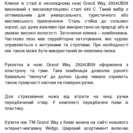
Клинок зі сталі в нескладному ножі Grand Way, 2924UB39
виконаний з високовуглецевої сталі 440 С. Такий вибір є
оптимальним для універсального, туристичного або
мисливського призначення. Сталь стійка до сольової
корозії, що дуже важливо при використанні на природі або в
умовах високої вологості. Заточення клинка – комбінована.
Частково лезо має серрейторне заточування, яке чудово
справляється з мотузками та стропами. При необхідності
ніж також може бути використаний як невелика пилка.
Рукоятка в ножі Grand Way, 2924UB39 оформлена з
еластрону та гуми. Така комбінація дозволяє рукояті
буквально "липнути" до долоні. Цьому чимало сприяють
також пухирчасті насічки на поверхні ручки.
Для страхування ножа від втрати на кінці ручки
передбачений отвір. У комплекті передбачені піхви із
пластику.
Купити ніж ТМ Grand Way у Києві можна на сайті ножового
інтернет-магазину Wellgo. Широкий асортимент включає