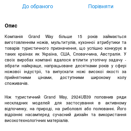
До обраного
Порівняти
Опис
Компанія Grand Way більше 15 років займається
виготовленням ножів, мультитулів, кухонної атрибутики та
товарів туристичного призначення, що успішно конкурує в
таких країнах як Україна, США, Словаччина, Австралія. У
своїх виробах компанії вдалося втілити утопічну задачу -
зібрати найкраще, напрацьоване десятками років у сфері
ножової індустрії, та випускати ножі високої якості за
прийнятними цінами, доступними широкому колу
споживачів.
Ніж туристичний Grand Way, 2924UB39 поповнив ряди
нескладних моделей для застосування в активному
відпочинку, на природі, на риболовлі або полюванні. Його
відрізняє насамперед сучасний дизайн та використання
високотехнологічних матеріалів.