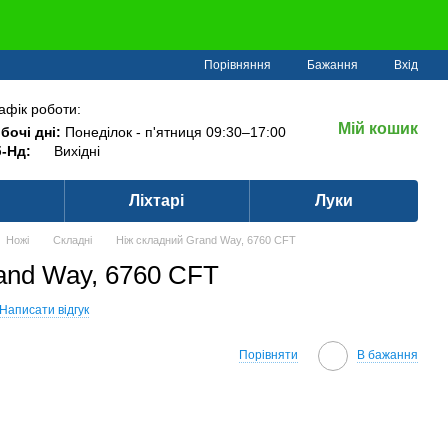
Порівняння
Бажання
Вхід
афік роботи:
Мій кошик
бочі дні:
Понеділок - п'ятниця 09:30–17:00
-Нд:
Вихідні
Ліхтарі
Луки
Ножі
Складні
Ніж складний Grand Way, 6760 CFT
and Way, 6760 CFT
Написати відгук
Порівняти
В бажання