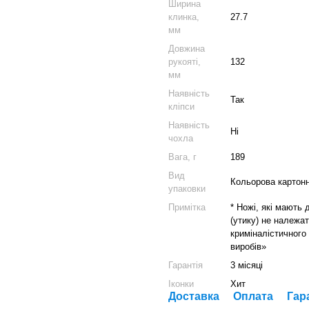
Ширина
клинка,
27.7
мм
Довжина
рукояті,
132
мм
Наявність
Так
кліпси
Наявність
Ні
чохла
Вага, г
189
Вид
Кольорова картонн
упаковки
Примітка
* Ножі, які мають
(утику) не належат
криміналістичного
виробів»
Гарантія
3 місяці
Іконки
Хит
Доставка
Оплата
Гар