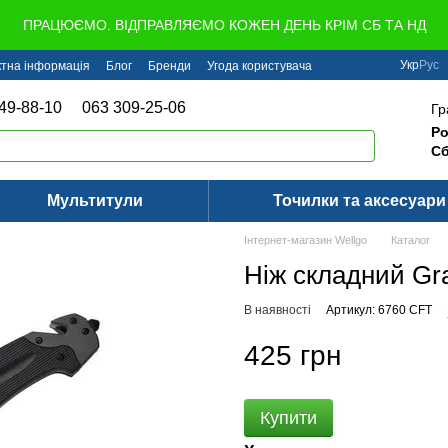
ПРАЦЮЄМО. ВІДПРАВЛЯЄМО КОЖЕН ДЕНЬ КРІМ СБ ТА НД
Укр
Рус
ктна інформація
Блог
Бренди
Угода користувача
49-88-10
063 309-25-06
Гр
Ро
Сб
Мультитули
Точилки та аксесуари
Інтернет-магазин Wellgo
Каталог
Ніж складний Gr
В наявності
Артикул: 6760 CFT
425 грн
Купити