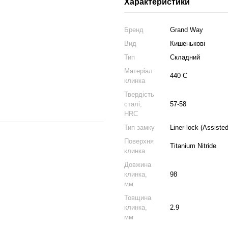
Характеристики
Бренд
Grand Way
Вид
Кишенькові
Тип
Складний
Матеріал
440 C
клинка
Твердість
сталі,
57-58
HRC
Тип замку
Liner lock (Assisted
Поверхня
Titanium Nitride
клинка
Довжина
клинка,
98
мм
Товщина
клинка,
2.9
мм