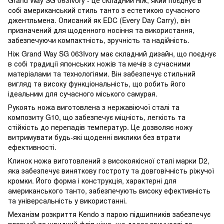
собі американський стиль танто з естетикою сучасного
джентльмена. Описаний як EDC (Every Day Carry), він
призначений для щоденного носіння та використання,
забезпечуючи компактність, зручність та надійність.
Ніж Grand Way SG 063Ivory має складний дизайн, що поєднує
в собі традиції японських ножів та мечів з сучасними
матеріалами та технологіями. Він забезпечує стильний
вигляд та високу функціональність, що робить його
ідеальним для сучасного міського самурая.
Рукоять ножа виготовлена ​​з нержавіючої сталі та
композиту G10, що забезпечує міцність, легкість та
стійкість до перепадів температур. Це дозволяє ножу
витримувати будь-які щоденні виклики без втрати
ефективності.
Клинок ножа виготовлений ​​з високоякісної сталі марки D2,
яка забезпечує виняткову гостроту та довговічність ріжучої
кромки. Його форма і конструкція, характерні для
американського танто, забезпечують високу ефективність
та універсальність у використанні.
Механізм розкриття Kendo з парою підшипників забезпечує
плавний та швидкий фліп ніжа, що додає зручності та