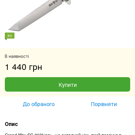
Хіт
В наявності
1 440 грн
Купити
До обраного
Порівняти
Опис
Grand Way SG 063Ivory - це складний ніж, який поєднує в