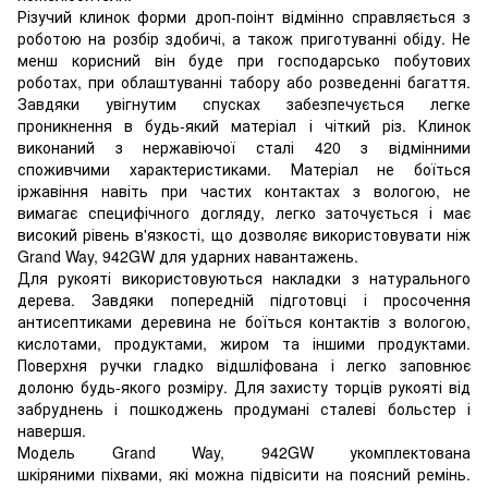
Різучий клинок форми дроп-поінт відмінно справляється з
роботою на розбір здобичі, а також приготуванні обіду. Не
менш корисний він буде при господарсько побутових
роботах, при облаштуванні табору або розведенні багаття.
Завдяки увігнутим спусках забезпечується легке
проникнення в будь-який матеріал і чіткий різ. Клинок
виконаний з нержавіючої сталі 420 з відмінними
споживчими характеристиками. Матеріал не боїться
іржавіння навіть при частих контактах з вологою, не
вимагає специфічного догляду, легко заточується і має
високий рівень в'язкості, що дозволяє використовувати ніж
Grand Way, 942GW для ударних навантажень.
Для рукояті використовуються накладки з натурального
дерева. Завдяки попередній підготовці і просочення
антисептиками деревина не боїться контактів з вологою,
кислотами, продуктами, жиром та іншими продуктами.
Поверхня ручки гладко відшліфована і легко заповнює
долоню будь-якого розміру. Для захисту торців рукояті від
забруднень і пошкоджень продумані сталеві больстер і
навершя.
Модель Grand Way, 942GW укомплектована
шкіряними піхвами, які можна підвісити на поясний ремінь.