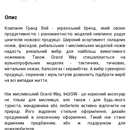
Опис
Компанія Гранд Вей - український бренд, який своєю
продуктивністю і різноманітністю моделей невпинно радує
цінителів ножової продукції. Широкий асортимент складних
ножів, фікседов, рибальських і мисливських моделей ножів
надасть унікальний вибір для найбільш вимогливого
ножемана. Також Grand Way спеціалізується на
вузькопрофільних моделях - тактичних, тичкових,
метальних ножах, балісонгах і керамбітах. А вибір сувенірної
продукції, сюрікенів і мультитулів дозволить підібрати виріб
на всі випадки життя.
Ніж мисливський Grand Way, 942GW - це корисний аксесуар
не тільки для мисливця, але також і для будь-якого
туриста, мандрівника або любителя активно відпочити на
природі. Його відрізняє стильне оформлення, дизайн
продуманий в класичному оформленні. Такий ніж стане
відмінним придбанням, або ж подарунком для
ножелюбителя.