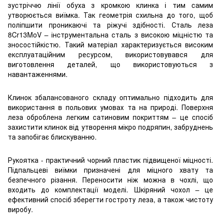
зустріччю лінії обуха з кромкою клинка і тим самим
утворюється виїмка. Так геометрія схильна до того, щоб
поліпшити проникаючі та ріжучі здібності. Сталь леза
8Cr13MoV – інструментальна сталь з високою міцністю та
зносостійкістю. Такий матеріал характеризується високим
експлуатаційним ресурсом, використовувався для
виготовлення деталей, що використовуються з
навантаженнями.
Клинок збалансованого складу оптимально підходить для
використання в польових умовах та на природі. Поверхня
леза оброблена легким сатиновим покриттям – це спосіб
захистити клинок від утворення мікро подряпин, забруднень
та запобігає блискуванню.
Рукоятка - практичний чорний пластик підвищеної міцності.
Підпальцеві виїмки призначені для міцного хвату та
безпечного різання. Переносити ніж можна в чохлі, що
входить до комплектації моделі. Шкіряний чохол – це
ефективний спосіб зберегти гостроту леза, а також чистоту
виробу.