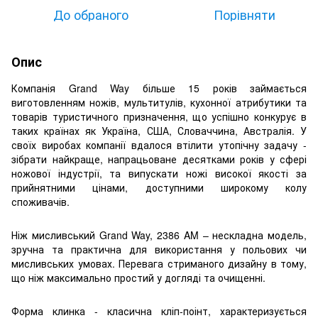
До обраного
Порівняти
Опис
Компанія Grand Way більше 15 років займається
виготовленням ножів, мультитулів, кухонної атрибутики та
товарів туристичного призначення, що успішно конкурує в
таких країнах як Україна, США, Словаччина, Австралія. У
своїх виробах компанії вдалося втілити утопічну задачу -
зібрати найкраще, напрацьоване десятками років у сфері
ножової індустрії, та випускати ножі високої якості за
прийнятними цінами, доступними широкому колу
споживачів.
Ніж мисливський Grand Way, 2386 AM – нескладна модель,
зручна та практична для використання у польових чи
мисливських умовах. Перевага стриманого дизайну в тому,
що ніж максимально простий у догляді та очищенні.
Форма клинка - класична кліп-поінт, характеризується