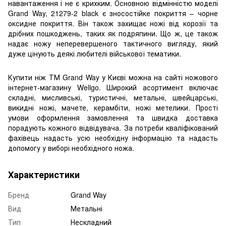
навантаження і не є крихким. Основною відмінністю моделі
Grand Way, 21279-2 black є зносостійке покриття – чорне
оксидне покриття. Він також захищає ножі від корозії та
дрібних пошкоджень, таких як подряпини. Що ж, це також
надає ножу неперевершеного тактичного вигляду, який
дуже цінують деякі любителі військової тематики.
Купити ніж ТМ Grand Way у Києві можна на сайті ножового
інтернет-магазину Wellgo. Широкий асортимент включає
складні, мисливські, туристичні, метальні, швейцарські,
викидні ножі, мачете, керамбіти, ножі метелики. Прості
умови оформлення замовлення та швидка доставка
порадують кожного відвідувача. За потреби кваліфікований
фахівець надасть усю необхідну інформацію та надасть
допомогу у виборі необхідного ножа.
Характеристики
Бренд
Grand Way
Вид
Метальні
Тип
Нескладний