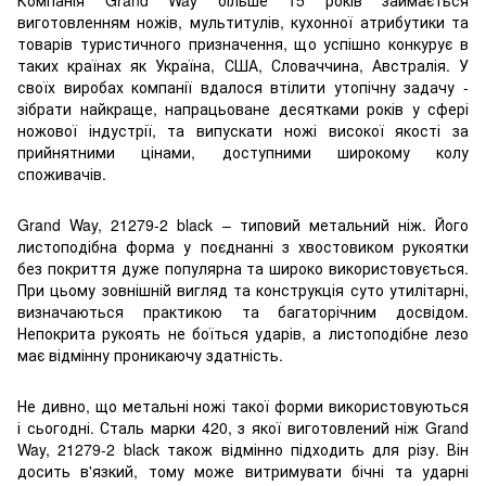
виготовленням ножів, мультитулів, кухонної атрибутики та
товарів туристичного призначення, що успішно конкурує в
таких країнах як Україна, США, Словаччина, Австралія. У
своїх виробах компанії вдалося втілити утопічну задачу -
зібрати найкраще, напрацьоване десятками років у сфері
ножової індустрії, та випускати ножі високої якості за
прийнятними цінами, доступними широкому колу
споживачів.
Grand Way, 21279-2 black – типовий метальний ніж. Його
листоподібна форма у поєднанні з хвостовиком рукоятки
без покриття дуже популярна та широко використовується.
При цьому зовнішній вигляд та конструкція суто утилітарні,
визначаються практикою та багаторічним досвідом.
Непокрита рукоять не боїться ударів, а листоподібне лезо
має відмінну проникаючу здатність.
Не дивно, що метальні ножі такої форми використовуються
і сьогодні. Сталь марки 420, з якої виготовлений ніж Grand
Way, 21279-2 black також відмінно підходить для різу. Він
досить в'язкий, тому може витримувати бічні та ударні