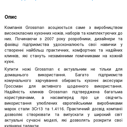
Опис
Компанія Grossman асоціюється саме з виробництвом
висококласних кухонних ножів, наборів та комплектуючих до
них. Починаючи з 2007 року розробники, дизайнери та
фахівці підприємства удосконалюють свої навички у
створенні найбільш практичних, комфортних та надійних
клинків, які стануть незамінними помічниками на кожній
кухні.
Купити ножі Grossman є актуальним не тільки для
домашнього використання. Багато підприємств
комунального харчування обирають кухонні аксесуари
Гроссман для активного щоденного використання.
Надійність клинків Grossman підтверджена багатьма
користувачами, а насамперед про це свідчить
використання улюблених європейськими виробниками
марок стали 3Cr13 та 1.4116. Практичний досвід компанії
дозволяє створювати та випускати у широкий світ
актуальні сучасні моделі, які дозволять розкрити свої
кулінарні таланти.