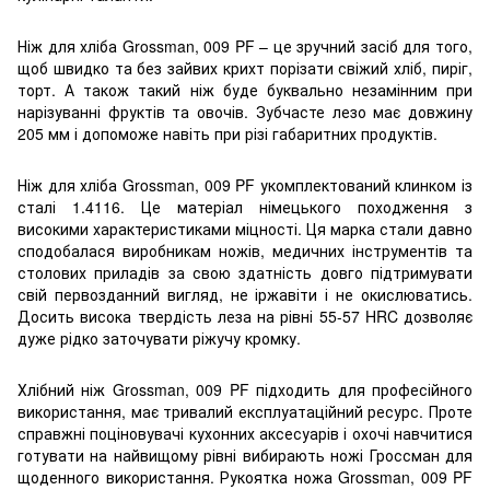
Ніж для хліба Grossman, 009 PF – це зручний засіб для того,
щоб швидко та без зайвих крихт порізати свіжий хліб, пиріг,
торт. А також такий ніж буде буквально незамінним при
нарізуванні фруктів та овочів. Зубчасте лезо має довжину
205 мм і допоможе навіть при різі габаритних продуктів.
Ніж для хліба Grossman, 009 PF укомплектований клинком із
сталі 1.4116. Це матеріал німецького походження з
високими характеристиками міцності. Ця марка стали давно
сподобалася виробникам ножів, медичних інструментів та
столових приладів за свою здатність довго підтримувати
свій первозданний вигляд, не іржавіти і не окислюватись.
Досить висока твердість леза на рівні 55-57 HRC дозволяє
дуже рідко заточувати ріжучу кромку.
Хлібний ніж Grossman, 009 PF підходить для професійного
використання, має тривалий експлуатаційний ресурс. Проте
справжні поціновувачі кухонних аксесуарів і охочі навчитися
готувати на найвищому рівні вибирають ножі Гроссман для
щоденного використання. Рукоятка ножа Grossman, 009 PF