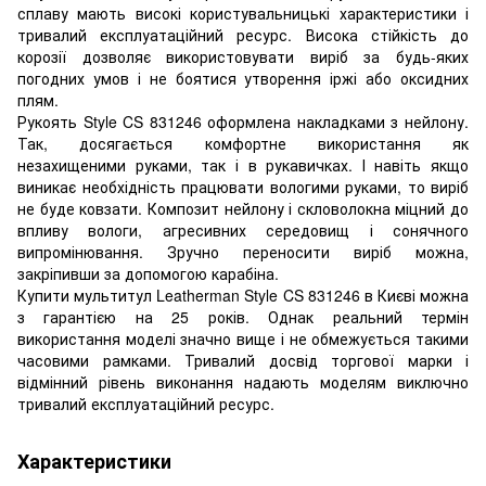
сплаву мають високі користувальницькі характеристики і
тривалий експлуатаційний ресурс. Висока стійкість до
корозії дозволяє використовувати виріб за будь-яких
погодних умов і не боятися утворення іржі або оксидних
плям.
Рукоять Style CS 831246 оформлена накладками з нейлону.
Так, досягається комфортне використання як
незахищеними руками, так і в рукавичках. І навіть якщо
виникає необхідність працювати вологими руками, то виріб
не буде ковзати. Композит нейлону і скловолокна міцний до
впливу вологи, агресивних середовищ і сонячного
випромінювання. Зручно переносити виріб можна,
закріпивши за допомогою карабіна.
Купити мультитул Leatherman Style CS 831246 в Києві можна
з гарантією на 25 років. Однак реальний термін
використання моделі значно вище і не обмежується такими
часовими рамками. Тривалий досвід торгової марки і
відмінний рівень виконання надають моделям виключно
тривалий експлуатаційний ресурс.
Характеристики