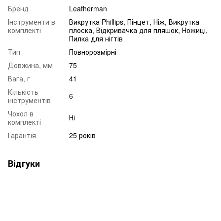
Бренд
Leatherman
Інструменти в
Викрутка Phillips, Пінцет, Ніж, Викрутка
комплекті
плоска, Відкривачка для пляшок, Ножиці,
Пилка для нігтів
Тип
Повнорозмірні
Довжина, мм
75
Вага, г
41
Кількість
6
інструментів
Чохол в
Ні
комплекті
Гарантія
25 років
Відгуки