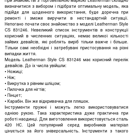
визначитися з вибором і підібрати оптимальну модель, яка
підійде для щоденного використання, буде доречна при
ремонті і зможе виручити в нестандартній ситуації.
Непогано почати своє знайомство з моделі Leatherman Style
CS 831246. Невеликий список інструментів в конструкції
корисний в численних ситуаціях, немає великої кількості
зайвих девайсів, які роблять виріб тільки важче і більше.
Тільки самі необхідні і затребувані пристосування на різні
випадки життя.
Модель Leatherman Style CS 831246 має корисний перелік
девайсів. До їх числа увійшли:
• Ножиці;
• Ніж;
• Викрутка з рівним шліцом;
• Пилочка для нігтів;
• Пінцет;
• Карабін. Він же відкривачка для пляшок.
Інструменти пружні і можуть легко використовуватися
однією рукою. Така характеристика дуже практична при
роботі наодинці. Для виготовлення використовується сталь
420 НС. Цей популярний серед виробників матеріал
цінується за його універсальність. Інструменти з такого