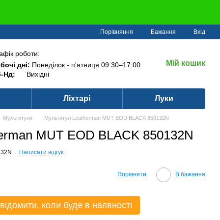
Порівняння
Бажання
Вхід
афік роботи:
Мій кошик
бочі дні:
Понеділок - п'ятниця 09:30–17:00
-Нд:
Вихідні
Ліхтарі
Луки
Мультитули
Мультитул Leatherman MUT EOD BLACK 850132N
herman MUT EOD BLACK 850132N
132N
Написати відгук
Порівняти
В бажання
відомити, коли буде в наявності