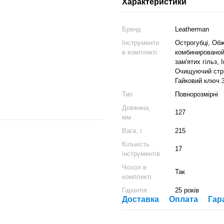
Характеристики
Бренд
Leatherman
Інструменти
Острогубці, Об
в комплекті
комбинированой 
зам'ятих гільз,
Очищуючий стриж
Гайковий ключ 3
Тип
Повнорозмірні
Довжина,
127
мм
Вага, г
215
Кількість
17
інструментів
Чохол в
Так
комплекті
Гарантія
25 років
Доставка
Оплата
Гар