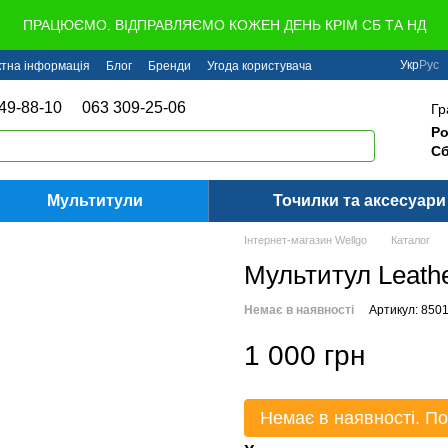
ПРАЦЮЄМО. ВІДПРАВЛЯЄМО КОЖЕН ДЕНЬ КРІМ СБ ТА НД
Укр
Рус
ктна інформація
Блог
Бренди
Угода користувача
49-88-10
063 309-25-06
Гр
Ро
Сб
Мультитули
Точилки та аксесуари
Інтернет-магазин Wellgo
Каталог
Мультитул Leat
Немає в наявності
Артикул: 850
1 000 грн
Немає в наявності. По