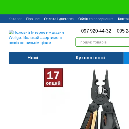
Перейти до основного контенту
Каталог
Про нас
Оплата і доставка
Обмін та повернення
Конта
097 920-44-32
095 2
Ножі
Кухонні ножі