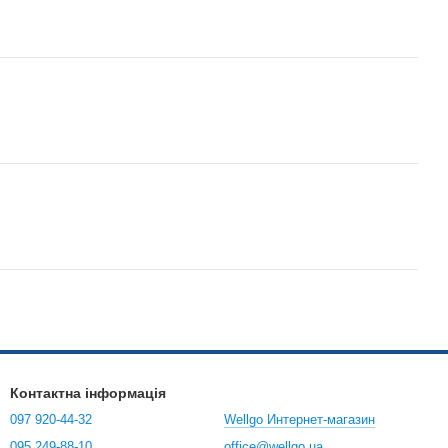
Контактна інформація
097 920-44-32
Wellgo Интернет-магазин
095 249-88-10
office@wellgo.ua