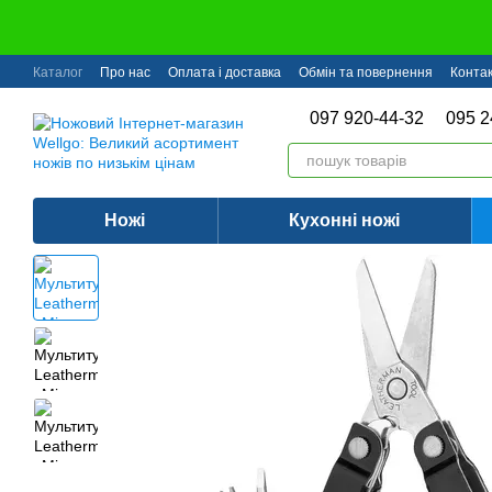
Перейти до основного контенту
Каталог
Про нас
Оплата і доставка
Обмін та повернення
Конта
097 920-44-32
095 2
Ножі
Кухонні ножі