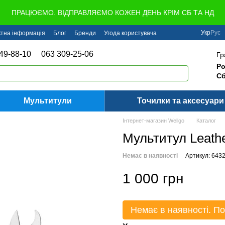
ПРАЦЮЄМО. ВІДПРАВЛЯЄМО КОЖЕН ДЕНЬ КРІМ СБ ТА НД
Укр
Рус
ктна інформація
Блог
Бренди
Угода користувача
49-88-10
063 309-25-06
Гр
Ро
Сб
Мультитули
Точилки та аксесуари
Інтернет-магазин Wellgo
Каталог
Мультитул Leath
Немає в наявності
Артикул: 643
1 000 грн
Немає в наявності. По