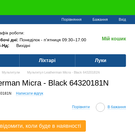
Порівняння
Бажання
Вхід
афік роботи:
Мій кошик
бочі дні:
Понеділок - п'ятниця 09:30–17:00
-Нд:
Вихідні
Ліхтарі
Луки
Мультитули
Мультитул Leatherman Micra - Black 64320181N
erman Micra - Black 64320181N
20181N
Написати відгук
Порівняти
В бажання
відомити, коли буде в наявності