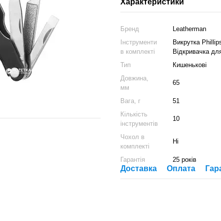
Характеристики
Бренд
Leatherman
Інструменти
Викрутка Philli
в комплекті
Відкривачка для
Тип
Кишенькові
Довжина,
65
мм
Вага, г
51
Кількість
10
інструментів
Чохол в
Ні
комплекті
Гарантія
25 років
Доставка
Оплата
Гар