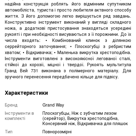
надійна конструкція роблять його відмінним супутником
автомобіліста, туриста і просто любителя актвного способу
життя. З його допомогою легко вирішується ряд завдань.
Конструктивно інструмент виконаний у вигляді складного
ножа, а додаткові пристосування знаходяться усередині
рукояті і при необхідності висуваються з її порожнини. До їх
числа входять: • Комбінований клинок з ділянкою
серрейторного заточування; • Плоскогубці з ребристим
хватом; • Відкривачка; • Маленька викрутка хрестоподібна.
Інструменти виготовлені з високоякісної легованої сталі,
стійкої до корозії, міцної і твердої. Рукоять мультитула
Гранд Вей 731 виконана з полімерного матеріалу. Для
зручного перенесення передбачено кільце для підвісу.
Характеристики
Бренд
Grand Way
Інструменти в
Плоскогубцы, Ніж с зубчатим лезом
комплекті
(серейтор), Викрутка хрестоподібна,
Консервний ніж, Відкривачка для пляшок
Тип
Повнорозмірні