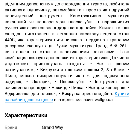
відмінним доповненням до спорядження туриста, любителя
активного відпочинку, автомобіліста і просто як підручний
повсякденний інструмент. Конструктивно мультитул
виконаний як повнорозмірні плоскогубці, в порожнистих
ручках яких розташовані додаткові девайси. Клинок та інші
складові виготовлені з легованої високовуглецевої сталі
440С, яка характеризується високою твердістю і тривалим
ресурсом експлуатації. Ручки мультитула Гранд Вей 2611
виготовлені із сталі з пластиковими вставками. Така
комбінація показує гарні споживчі характеристики. До числа
додаткових пристосувань входять: • Ніж з рівним
заточуванням; • Викрутки з плоским шліцом 2, 3 і 5 мм; •
Шило, можна використовувати як ніж для підрізування
задирок; • Ліхтарик; • Плоскогубці; • Інструмент для
зачищення проводів; • Ножиці; • Пилка; • Ніж для консервів; •
Відкривачка для пляшок; • Викрутка хрестоподібна.
Купити
за найвигіднішою ціною
в інтернет магазині wellgo.ua
Характеристики
Бренд
Grand Way