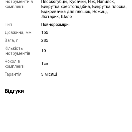
Інструменти в
Плоскогубцы, Кусачки, Ніж, Напилок,
комплекті
Викрутка хрестоподібна, Викрутка плоска,
Відкривачка для пляшок, Ножиці,
Ліхтарик, Шило
Тип
Повнорозмірні
Довжина, мм
155
Вага, г
285
Кількість
10
інструментів
Чохол в
Так
комплекті
Гарантія
3 місяці
Відгуки