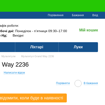
Порівняння
Бажання
Вхід
афік роботи:
Мій кошик
бочі дні:
Понеділок - п'ятниця 09:30–17:00
-Нд:
Вихідні
Ліхтарі
Луки
Мультитули
Мультитул Grand Way 2236
 Way 2236
6
Написати відгук
Порівняти
В бажання
відомити, коли буде в наявності