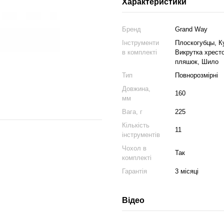
Характеристики
Бренд
Grand Way
Інструменти
Плоскогубцы, Ку
в комплекті
Викрутка хресто
пляшок, Шило
Тип
Повнорозмірні
Довжина,
160
мм
Вага, г
225
Кількість
11
інструментів
Чохол в
Так
комплекті
Гарантія
3 місяці
Відео