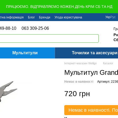
ПРАЦЮЄМО. ВІДПРАВЛЯЄМО КОЖЕН ДЕНЬ КРІМ СБ ТА НД
Укр
Рус
ктна інформація
Блог
Бренди
Угода користувача
49-88-10
063 309-25-06
Гр
Ро
Сб
Мультитули
Точилки та аксесуари
Інтернет-магазин Wellgo
Каталог
Мультитул Grand
Немає в наявності
Артикул: 223
720 грн
Немає в наявності. По