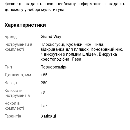
фахівець надасть всю необхідну інформацію і надасть
допомогу у виборі мультитула.
Характеристики
Бренд
Grand Way
Інструменти в
Плоскогубці, Кусачки, Ніж, Пила,
комплекті
відкривачка для пляшок, Консервний ніж,
4 викрутки з прямим шліцем, Викрутка
хрестоподібна, Леза
Тип
Повнорозмірні
Довжина, мм
185
Вага, г
280
Кількість
12
інструментів
Чохол в
Так
комплекті
Гарантія
3 місяці