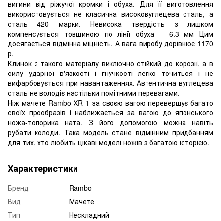
вигини від ріжучої кромки і обуха. Для її виготовлення
використовується не класична високовуглецева сталь, а
сталь 420 марки. Невисока твердість з лишком
компенсується товщиною по лінії обуха – 6,3 мм Цим
досягається відмінна міцність. А вага виробу дорівнює 1170
р.
Клинок з такого матеріалу виключно стійкий до корозії, а в
силу ударної в'язкості і гнучкості легко точиться і не
вифарбовується при навантаженнях. Автентична вуглецева
сталь не володіє настільки помітними перевагами.
Ніж мачете Rambo XR-1 за своєю вагою перевершує багато
своїх прообразів і наближається за вагою до японського
ножа-топорика ната. З його допомогою можна навіть
рубати колоди. Така модель стане відмінним придбанням
для тих, хто любить цікаві моделі ножів з багатою історією.
Характеристики
Бренд
Rambo
Вид
Мачете
Тип
Нескладний