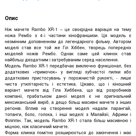
Опис
Ніж мачете Rambo XR-1 – це своєрідна варіація на тему
ножа Рембо з 4-ї частини кінофраншизи. Ця модель є
незмінним доповненням до легендарного фільму. Автором
моделі став все той же Гіл Хіббен, творець попередніх
моделей ножів Рембо. Однак саме цей клинок став
найбільш дієздатним і затребуваним серед населення.
Модель Rambo XR-1 передбачає виключно функціонал, без
додаткових «примочок» у вигляді зубчастої пилки або
додаткових пристосувань у порожнистій рукояті, - лише
чиста утилітарність і естетика. Цікаво, що і кіношний
варіант мачете від Гіла Хиббена, що від розробників
компанії, прабатьком даної моделі є не оригінальний
мексиканський виріб, а дещо більш масивні мачете з інших
регіонів. Вплив на створення моделі надали парангай,
топанги, боло, голока, і інші моделі з Малайзії, Африки і
Філіппін. Так, модель Rambo XR-1 стала більш масивною і
міцною, ніж класичний мачете.
Форма клинка помітно розширюється до закінчення і має