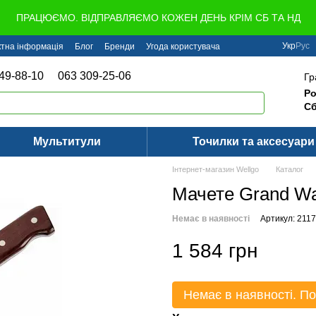
ПРАЦЮЄМО. ВІДПРАВЛЯЄМО КОЖЕН ДЕНЬ КРІМ СБ ТА НД
Укр
Рус
ктна інформація
Блог
Бренди
Угода користувача
49-88-10
063 309-25-06
Гр
Ро
Сб
Мультитули
Точилки та аксесуари
Інтернет-магазин Wellgo
Каталог
Мачете Grand W
Немає в наявності
Артикул: 211
1 584 грн
Немає в наявності. По