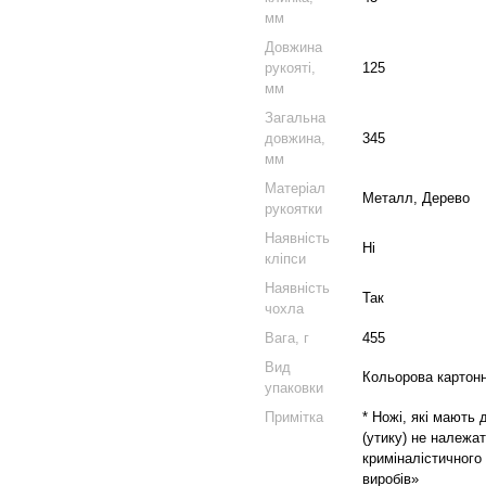
мм
Довжина
рукояті,
125
мм
Загальна
довжина,
345
мм
Матеріал
Металл, Дерево
рукоятки
Наявність
Ні
кліпси
Наявність
Так
чохла
Вага, г
455
Вид
Кольорова картонн
упаковки
Примітка
* Ножі, які мають
(утику) не належат
криміналістичного
виробів»