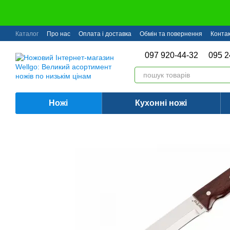
Перейти до основного контенту
Каталог
Про нас
Оплата і доставка
Обмін та повернення
Конта
097 920-44-32
095 2
Ножі
Кухонні ножі