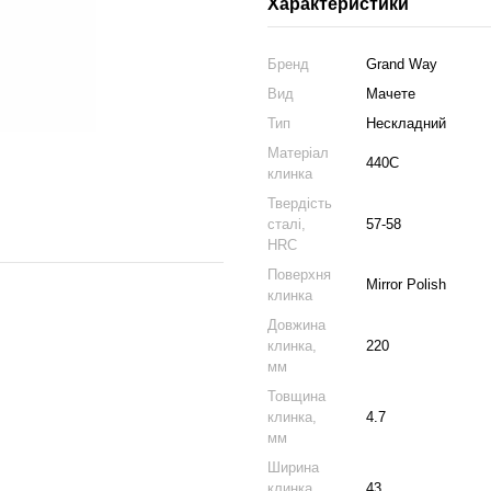
Характеристики
Бренд
Grand Way
Вид
Мачете
Тип
Нескладний
Матеріал
440C
клинка
Твердість
сталі,
57-58
HRC
Поверхня
Mirror Polish
клинка
Довжина
клинка,
220
мм
Товщина
клинка,
4.7
мм
Ширина
клинка,
43