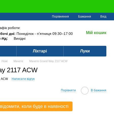
Порівняння
Бажання
Вхід
афік роботи:
Мій кошик
бочі дні:
Понеділок - п'ятниця 09:30–17:00
-Нд:
Вихідні
Ліхтарі
Луки
Ножі
Мачете
Мачете Grand Way 2117 ACW
ay 2117 ACW
7 ACW
Написати відгук
Порівняти
В бажання
відомити, коли буде в наявності