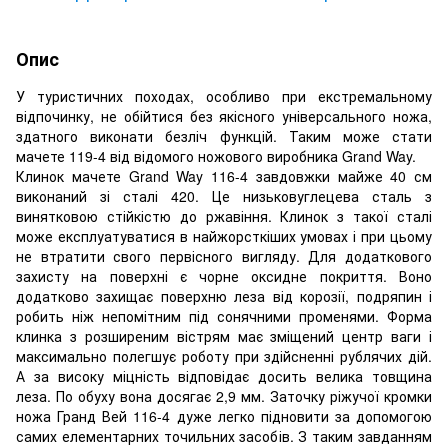
Опис
У туристичних походах, особливо при екстремальному
відпочинку, не обійтися без якісного універсального ножа,
здатного виконати безліч функцій. Таким може стати
мачете 119-4 від відомого ножового виробника Grand Way.
Клинок мачете Grand Way 116-4 завдовжки майже 40 см
виконаний зі сталі 420. Це низьковуглецева сталь з
винятковою стійкістю до ржавіння. Клинок з такої сталі
може експлуатуватися в найжорсткіших умовах і при цьому
не втратити свого первісного вигляду. Для додаткового
захисту на поверхні є чорне оксидне покриття. Воно
додатково захищає поверхню леза від корозії, подряпин і
робить ніж непомітним під сонячними променями. Форма
клинка з розширеним вістрям має зміщений центр ваги і
максимально полегшує роботу при здійсненні рублячих дій.
А за високу міцність відповідає досить велика товщина
леза. По обуху вона досягає 2,9 мм. Заточку ріжучої кромки
ножа Гранд Вей 116-4 дуже легко підновити за допомогою
самих елементарних точильних засобів. З таким завданням