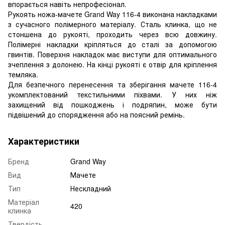
впорається навіть непрофесіонал.
Рукоять ножа-мачете Grand Way 116-4 виконана накладками
з сучасного полімерного матеріалу. Сталь клинка, що не
стоншена до рукояті, проходить через всю довжину.
Полімерні накладки кріпляться до сталі за допомогою
гвинтів. Поверхня накладок має виступи для оптимального
зчеплення з долонею. На кінці рукояті є отвір для кріплення
темляка.
Для безпечного перенесення та зберігання мачете 116-4
укомплектований текстильними піхвами. У них ніж
захищений від пошкоджень і подряпин, може бути
підвішений до спорядження або на поясний ремінь.
Характеристики
Бренд
Grand Way
Вид
Мачете
Тип
Нескладний
Матеріал
420
клинка
Твердість