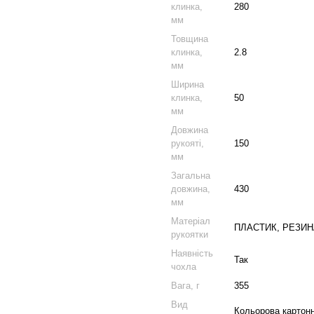
клинка,
280
мм
Товщина
клинка,
2.8
мм
Ширина
клинка,
50
мм
Довжина
рукояті,
150
мм
Загальна
довжина,
430
мм
Матеріал
ПЛАСТИК, РЕЗИН
рукоятки
Наявність
Так
чохла
Вага, г
355
Вид
Кольорова картонн