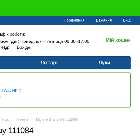
Порівняння
Бажання
Вхід
афік роботи:
Мій кошик
бочі дні:
Понеділок - п'ятниця 09:30–17:00
-Нд:
Вихідні
Ліхтарі
Луки
nd Way HK-2
вно
Ножі
Мачете
Мачете Grand Way 111084
y 111084