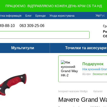
ПРАЦЮЄМО. ВІДПРАВЛЯЄМО КОЖЕН ДЕНЬ КРІМ СБ ТА НД
Укр
Рус
ктна інформація
Блог
Бренди
Угода користувача
49-88-10
063 309-25-06
Гр
Ро
Сб
Мультитули
Точилки та аксесуари
Подарунок
Ніж кухонний Gra
81 грн
безкошто
Інтернет-магазин Wellgo
Каталог
Мачете Grand Wa