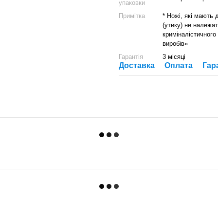
упаковки
Примітка
* Ножі, які мають
(утику) не належат
криміналістичного
виробів»
Гарантія
3 місяці
Доставка
Оплата
Гар