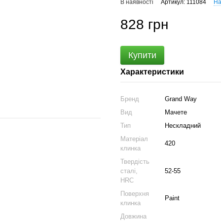
В наявності
Артикул: 111084
На
828 грн
Купити
Характеристики
Бренд
Grand Way
Вид
Мачете
Тип
Нескладний
Матеріал
420
клинка
Твердість
сталі,
52-55
HRC
Поверхня
Paint
клинка
Довжина