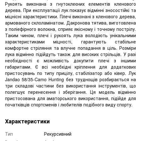
Рукоять виконана з гнутоклеєних елементів кленового
дерева. При експлуатації лук показує відмінні зносостійкі та
міцнісні характеристики. Плечі виконані з кленового дерева,
армованого склоламінатом. Дакронова тятива, виготовлена
​​з поліефірного волокна, сприяє якісному і точному пострілу.
Таким чином, плечі і рукоять лука володіють унікальними
характеристиками міцності, гарантують стабільне
комфортне стріляння та влучне попадання в ціль. Розміри
лука відмінно підійдуть також для високих стрільців. У разі
необхідності є можливість докупити плечі з іншими
габаритами. Є всі необхідні кріплення для додаткових
пристосувань по типу прицілу, стабілізатор або ківер. Лук
Jandao 58/35-Camo Hunting без труднощів розбирається на
три складові частини без використання інструментів, що
полегшує перенесення і зберігання. Ця модель відмінно
пристосована для аматорського використання, підійде для
початківців спортсменів і любителів подібного виду спорту.
Характеристики
Тип
Рекурсивний