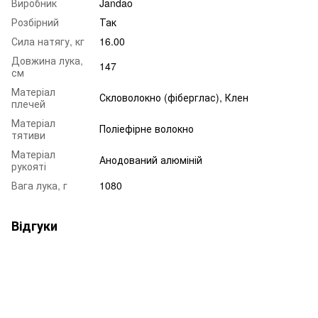
Виробник
Jandao
Розбірний
Так
Сила натягу, кг
16.00
Довжина лука,
147
см
Матеріал
Скловолокно (фіберглас), Клен
плечей
Матеріал
Поліефірне волокно
тятиви
Матеріал
Анодований алюміній
рукояті
Вага лука, г
1080
Відгуки