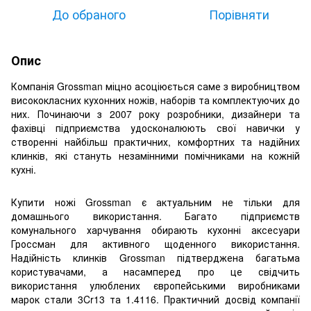
До обраного
Порівняти
Опис
Компанія Grossman міцно асоціюється саме з виробництвом
висококласних кухонних ножів, наборів та комплектуючих до
них. Починаючи з 2007 року розробники, дизайнери та
фахівці підприємства удосконалюють свої навички у
створенні найбільш практичних, комфортних та надійних
клинків, які стануть незамінними помічниками на кожній
кухні.
Купити ножі Grossman є актуальним не тільки для
домашнього використання. Багато підприємств
комунального харчування обирають кухонні аксесуари
Гроссман для активного щоденного використання.
Надійність клинків Grossman підтверджена багатьма
користувачами, а насамперед про це свідчить
використання улюблених європейськими виробниками
марок стали 3Cr13 та 1.4116. Практичний досвід компанії