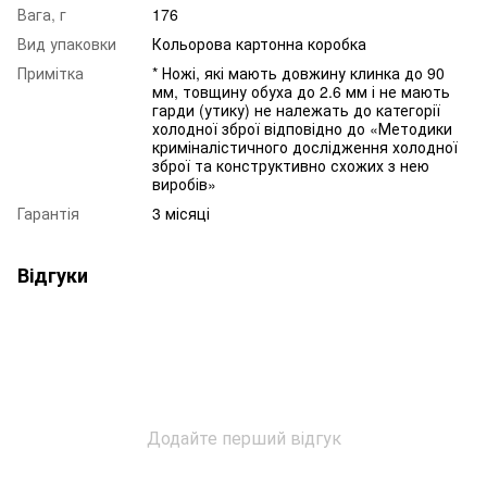
Вага, г
176
Вид упаковки
Кольорова картонна коробка
Примітка
* Ножі, які мають довжину клинка до 90
мм, товщину обуха до 2.6 мм і не мають
гарди (утику) не належать до категорії
холодної зброї відповідно до «Методики
криміналістичного дослідження холодної
зброї та конструктивно схожих з нею
виробів»
Гарантія
3 місяці
Відгуки
Додайте перший відгук