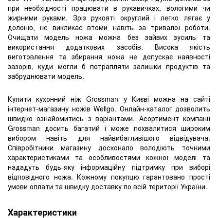
при необхідності працювати в рукавичках, вологими чи
жирними руками. Зріз рукояті округлий і легко лягає у
долоню, не викликає втоми навіть за тривалої роботи.
Очищати модель ножа можна без зайвих зусиль та
використання додаткових засобів. Висока якість
виготовлення та збирання ножа не допускає наявності
зазорів, куди могли б потрапляти залишки продуктів та
забруднювати модель.
Купити кухонний ніж Grossman у Києві можна на сайті
інтернет-магазину ножів Wellgo. Онлайн-каталог дозволить
швидко ознайомитись з варіантами. Асортимент компанії
Grossman досить багатий і може похвалитися широким
вибором навіть для найвибагливішого відвідувача.
Співробітники магазину досконало володіють точними
характеристиками та особливостями кожної моделі та
нададуть будь-яку інформаційну підтримку при виборі
відповідного ножа. Кожному покупцю гарантовано прості
умови оплати та швидку доставку по всій території України.
Характеристики