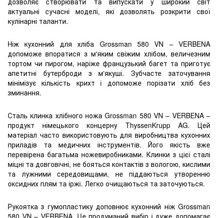
дозволяє створювати та випускати у широкий світ
актуальні сучасні моделі, які дозволять розкрити свої
кулінарні таланти.
Ніж кухонний для хліба Grossman 580 VN – VERBENA
допоможе впоратися з м'яким свіжим хлібом, величезним
тортом чи пирогом, наріже французький багет та приготує
апетитні бутерброди з м'якуші. Зубчасте заточування
мінімізує кількість крихт і допоможе порізати хліб без
зминання.
Сталь клинка хлібного ножа Grossman 580 VN – VERBENA –
продукт німецького концерну ThyssenKrupp AG. Цей
матеріал часто використовують для виробництва кухонних
приладів та медичних інструментів. Його якість вже
перевірена багатьма ножевиробниками. Клинки з цієї сталі
міцні та довговічні, не бояться контактів з вологою, кислими
та лужними середовищами, не піддаються утворенню
оксидних плям та іржі. Легко очищаються та заточуються.
Рукоятка з гумопластику доповнює кухонний ніж Grossman
580 VN – VERBENA. Це продуманий вибір і дуже допомагає