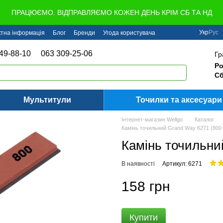
ПРАЦЮЄМО. ВІДПРАВЛЯЄМО КОЖЕН ДЕНЬ КРІМ СБ ТА НД
Укр
Рус
ктна інформація
Блог
Бренди
Угода користувача
49-88-10
063 309-25-06
Гр
Ро
Сб
Мультитули
Точилки та аксесуари
Інтернет-магазин Wellgo
Каталог
Камінь точильний Grand Way 6271 (800 g
Камінь точильний
В наявності
Артикул: 6271
158 грн
Купити