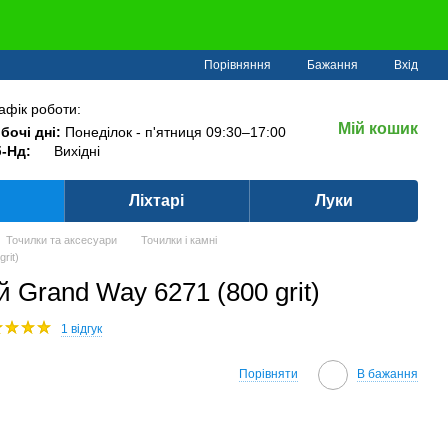
Порівняння
Бажання
Вхід
афік роботи:
Мій кошик
бочі дні:
Понеділок - п'ятниця 09:30–17:00
-Нд:
Вихідні
Ліхтарі
Луки
Точилки та аксесуари
Точилки і камні
rit)
 Grand Way 6271 (800 grit)
1 відгук
Порівняти
В бажання