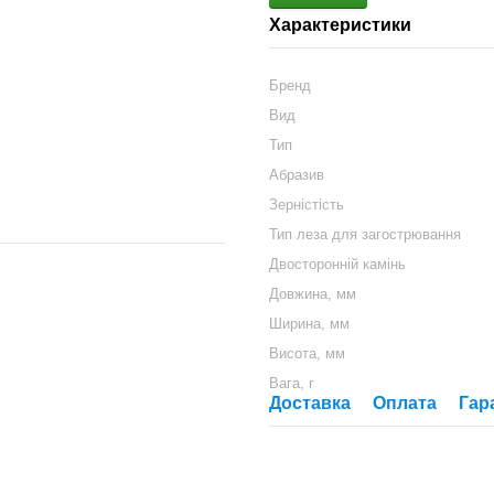
Характеристики
Бренд
Вид
Тип
Абразив
Зерністість
Тип леза для загострювання
Двосторонній камінь
Довжина, мм
Ширина, мм
Висота, мм
Вага, г
Доставка
Оплата
Гар