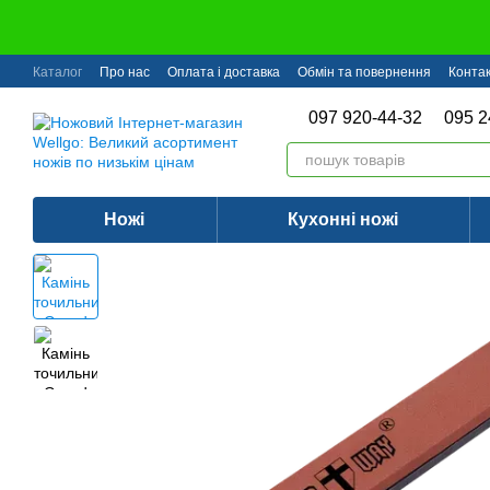
Перейти до основного контенту
Каталог
Про нас
Оплата і доставка
Обмін та повернення
Конта
097 920-44-32
095 2
Ножі
Кухонні ножі