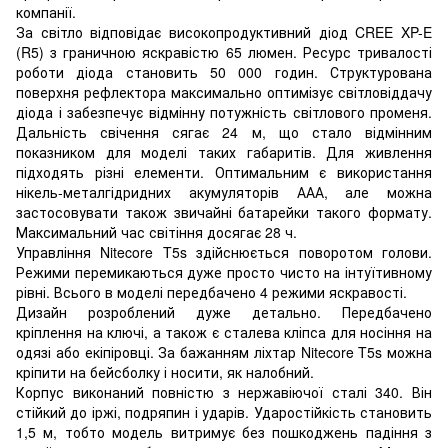
компанії.
За світло відповідає високопродуктивний діод CREE XP-E
(R5) з граничною яскравістю 65 люмен. Ресурс тривалості
роботи діода становить 50 000 годин. Структурована
поверхня рефлектора максимально оптимізує світловіддачу
діода і забезпечує відмінну потужність світлового променя.
Дальність свічення сягає 24 м, що стало відмінним
показником для моделі таких габаритів. Для живлення
підходять різні елементи. Оптимальним є використання
нікель-металгідридних акумуляторів ААА, але можна
застосовувати також звичайні батарейки такого формату.
Максимальний час світіння досягає 28 ч.
Управління Nitecore T5s здійснюється поворотом голови.
Режими перемикаються дуже просто чисто на інтуїтивному
рівні. Всього в моделі передбачено 4 режими яскравості.
Дизайн розроблений дуже детально. Передбачено
кріплення на ключі, а також є сталева кліпса для носіння на
одязі або екіпіровці. За бажанням ліхтар Nitecore T5s можна
кріпити на бейсболку і носити, як налобний.
Корпус виконаний повністю з нержавіючої сталі 340. Він
стійкий до іржі, подряпин і ударів. Ударостійкість становить
1,5 м, тобто модель витримує без пошкоджень падіння з