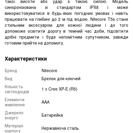
такої висоти або удар з такою силою. Модель
синхронізована зі стандартом IPX8 і може
використовуватися в будь-яких погодних умовах і навіть
працювати на глибині до 2 м під водою. Nitecore T5s стане
стильним аксесуаром для кожної людини і до того
допоможе освітити дорогу в темний час доби, підсвітити
дрібні предмети і буде непомітним супутником, завжди
готовим прийти на допомогу.
Характеристики
Бренд
Nitecore
Вид
Брелок для ключей
Кількість
1 x Cree XP-E (R5)
світлодіодів
Елементи
AAА
живлення
Джерело
Батарейка
енергії
Матеріал
Нержавіюча сталь
корпусу