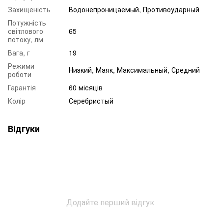
Захищеність
Водонепроницаемый, Противоударный
Потужність
світлового
65
потоку, лм
Вага, г
19
Режими
Низкий, Маяк, Максимальный, Средний
роботи
Гарантія
60 місяців
Колір
Серебристый
Відгуки
Додайте перший відгук