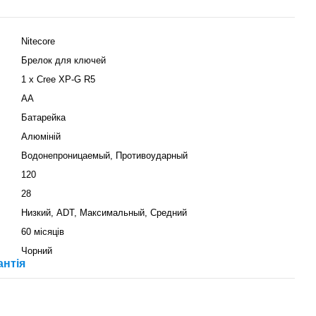
Nitecore
Брелок для ключей
1 х Cree XP-G R5
AA
Батарейка
Алюміній
Водонепроницаемый, Противоударный
120
28
Низкий, ADT, Максимальный, Средний
60 місяців
Чорний
антія