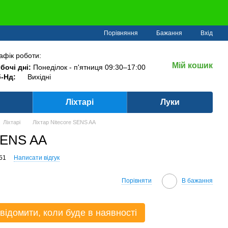
Порівняння
Бажання
Вхід
афік роботи:
Мій кошик
бочі дні:
Понеділок - п'ятниця 09:30–17:00
-Нд:
Вихідні
Ліхтарі
Луки
Ліхтарі
Ліхтар Nitecore SENS AA
 SENS AA
51
Написати відгук
Порівняти
В бажання
відомити, коли буде в наявності