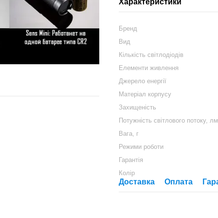
Характеристики
Бренд
Вид
Кількість світлодіодів
Елементи живлення
Джерело енергії
Матеріал корпусу
Захищеність
Потужність світлового потоку, лм
Вага, г
Режими роботи
Гарантія
Колір
Доставка
Оплата
Гар