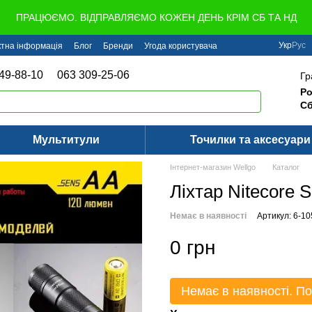
ПРАЦЮЄМО. ВІДПРАВЛЯЄМО КОЖЕН ДЕНЬ КРІМ СБ ТА НД
Укр
Рус
ктна інформація
Блог
Бренди
Угода користувача
49-88-10
063 309-25-06
Гр
Ро
Сб
Мультитули
Точилки та аксесуари
Інтернет-магазин Wellgo
Каталог
Ліхтар Nitecore
Немає в наявності
Артикул: 6-10
0 грн
Немає в наявності. По