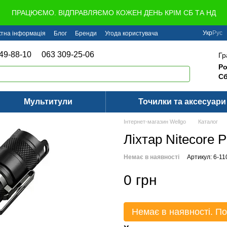
ПРАЦЮЄМО. ВІДПРАВЛЯЄМО КОЖЕН ДЕНЬ КРІМ СБ ТА НД
Укр
Рус
ктна інформація
Блог
Бренди
Угода користувача
49-88-10
063 309-25-06
Гр
Ро
Сб
Мультитули
Точилки та аксесуари
Інтернет-магазин Wellgo
Каталог
Ліхтар Nitecore 
Немає в наявності
Артикул: 6-11
0 грн
Немає в наявності. По