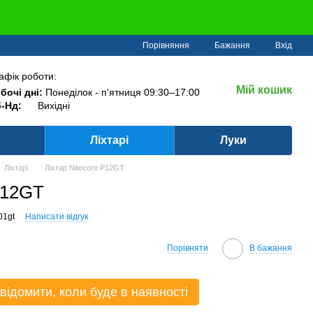
Порівняння
Бажання
Вхід
афік роботи:
Мій кошик
бочі дні:
Понеділок - п'ятниця 09:30–17:00
-Нд:
Вихідні
Ліхтарі
Луки
Ліхтарі
Ліхтар Nitecore P12GT
P12GT
01gt
Написати відгук
Порівняти
В бажання
відомити, коли буде в наявності