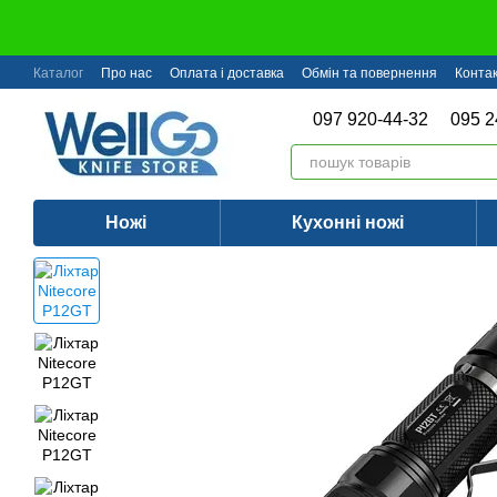
Перейти до основного контенту
Каталог
Про нас
Оплата і доставка
Обмін та повернення
Конта
097 920-44-32
095 2
Ножі
Кухонні ножі