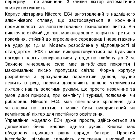
перегріву – по закінченні 3 хвилин ліхтар автоматично
знижує потужність.
Корпус ліхтарика Nitecore EC4 виготовлений з надміцного
алюмінієвого сплаву, що застосовується в космічній
промисловості за запатентованою технологією лиття. Він
виключно стійкий до іржі, має анодоване покриття третього
покоління, стійкий до агресивних середовищ і навантажень
на удар до 1,5 м. Модель розроблена у відповідності зі
стандартом IPX8 і може використовуватися за будь-якої
погоди і навіть занурюватися у воду на глибину до 2 м.
Захисне мінеральне скло має антиблікове покриття і
максимально якісно пропускає світло. Форма корпусу
розроблена з урахуванням параметрів долоні, зручно
лежить в руці, насічки дозволяють щільно утримувати
ліхтарик навіть вологими руками, що просто незамінне за
умов дикої природи, при кемпінгу і туризмі, полюванні чи
риболовлі. Nitecore EC4 має спеціальне кріплення для
установки на штатив і може бути використаний як
кемпінговий ліхтар для постійного освітлення.
Управління моделлю EC4 дуже просте, здійснюється за
допомогою бічної кнопки однією рукою. Кнопка має
вбудовану індикацію рівня заряду батареї. Простий
інтерфейс, відмінна дальність освітлення, широкий кут