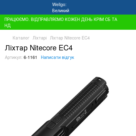
ПРАЦЮЄМО. ВІДПРАВЛЯЄМО КОЖЕН ДЕНЬ КРІМ СБ ТА
НД
Каталог
Ліхтарі
Ліхтар Nitecore EC4
Ліхтар Nitecore EC4
Артикул:
6-1161
Написати відгук