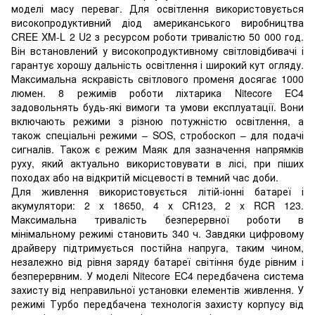
моделі масу переваг. Для освітлення використовується
високопродуктивний діод американського виробництва
CREE XM-L 2 U2 з ресурсом роботи тривалістю 50 000 год.
Він встановлений у високопродуктивному світловідбивачі і
гарантує хорошу дальність освітлення і широкий кут огляду.
Максимальна яскравість світлового променя досягає 1000
люмен. 8 режимів роботи ліхтарика Nitecore EC4
задовольнять будь-які вимоги та умови експлуатації. Вони
включають режими з різною потужністю освітлення, а
також спеціальні режими – SOS, стробоскоп – для подачі
сигналів. Також є режим Маяк для зазначення напрямків
руху, який актуально використовувати в лісі, при піших
походах або на відкритій місцевості в темний час доби.
Для живлення використовується літій-іонні батареї і
акумулятори: 2 х 18650, 4 х CR123, 2 x RCR 123.
Максимальна тривалість безперервної роботи в
мінімальному режимі становить 340 ч. Завдяки цифровому
драйверу підтримується постійна напруга, таким чином,
незалежно від рівня заряду батареї світіння буде рівним і
безперервним. У моделі Nitecore EC4 передбачена система
захисту від неправильної установки елементів живлення. У
режимі Турбо передбачена технологія захисту корпусу від