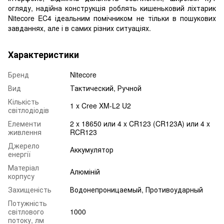
огляду, надійна конструкція роблять кишеньковий ліхтарик
Nitecore EC4 ідеальним помічником не тільки в пошукових
завданнях, але і в самих різних ситуаціях.
Характеристики
Бренд
Nitecore
Вид
Тактический, Ручной
Кількість
1 x Cree XM-L2 U2
світлодіодів
Елементи
2 x 18650 или 4 x CR123 (CR123A) или 4 x
живлення
RCR123
Джерело
Аккумулятор
енергії
Матеріал
Алюміній
корпусу
Захищеність
Водонепроницаемый, Противоударный
Потужність
світлового
1000
потоку, лм