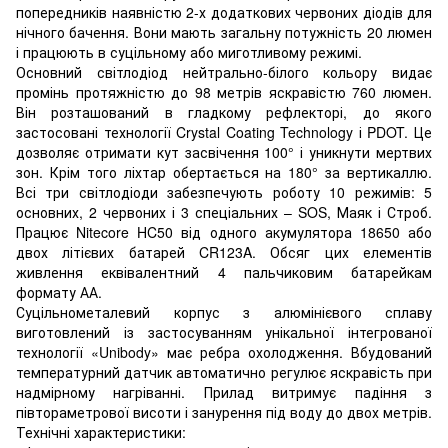
попередників наявністю 2-х додаткових червоних діодів для
нічного бачення. Вони мають загальну потужність 20 люмен
і працюють в суцільному або миготливому режимі.
Основний світлодіод нейтрально-білого кольору видає
промінь протяжністю до 98 метрів яскравістю 760 люмен.
Він розташований в гладкому рефлекторі, до якого
застосовані технології Crystal Coating Technology і PDOT. Це
дозволяє отримати кут засвічення 100° і уникнути мертвих
зон. Крім того ліхтар обертається на 180° за вертикаллю.
Всі три світлодіоди забезпечують роботу 10 режимів: 5
основних, 2 червоних і 3 спеціальних – SOS, Маяк і Строб.
Працює Nitecore HC50 від одного акумулятора 18650 або
двох літієвих батарей CR123A. Обсяг цих елементів
живлення еквівалентний 4 пальчиковим батарейкам
формату АА.
Суцільнометалевий корпус з алюмінієвого сплаву
виготовлений із застосуванням унікальної інтегрованої
технології «Unibody» має ребра охолодження. Вбудований
температурний датчик автоматично регулює яскравість при
надмірному нагріванні. Прилад витримує падіння з
півтораметрової висоти і занурення під воду до двох метрів.
Технічні характеристики: