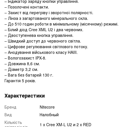
– Індикатор заряду кнопки управління.
– Позолочені контакти.
– Захист від перегріву і зворотної полярності.
– Лінза з загартованого мінерального скла.
– До 510 годин роботи в мінімальному (місячному) режимі.
– Білий діод Cree XML U2 і два червоних.
– Двоступенева кнопка управління.
– Швидкий доступ до червоного світла.
– Цифрове регулювання світлового потоку.
– Анодування військового класу HAIII.
– Вологозахист IPX-8.
– Довжина 8,6 см.
– Діаметр 3,2 см.
– Вага без батарей 130 г.
Гарантія 5 років.
Характеристики
Бренд
Nitecore
Вид
Налобный
Кількість
1 х Cree XM-L U2 и 2 х RED
світлодіодів