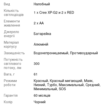
Вид
Налобный
Кількість
1 x Cree XP-G2 и 2 x RED
світлодіодів
Елементи
2 x AA
живлення
Джерело
Батарейка
енергії
Матеріал
Алюміній
корпусу
Захищеність
Водонепроницаемый, Противоударный
Потужність
світлового
300
потоку, лм
Вага, г
61
Режими
Красный, Красный мигающий, Маяк,
роботи
Низкий, Турбо, Максимальный, Средний,
Минимальный, SOS
Гарантія
60 місяців
Колір
Чорний