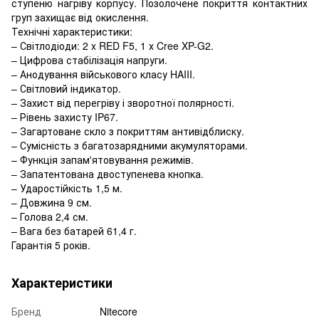
ступеню нагріву корпусу. Позолочене покриття контактних
груп захищає від окислення.
Технічні характеристики:
– Світлодіоди: 2 x RED F5, 1 х Cree XP-G2.
– Цифрова стабілізація напруги.
– Анодування військового класу HAIII.
– Світловий індикатор.
– Захист від перегріву і зворотної полярності.
– Рівень захисту IP67.
– Загартоване скло з покриттям антивідблиску.
– Сумісність з багатозарядними акумуляторами.
– Функція запам'ятовування режимів.
– Запатентована двоступенева кнопка.
– Ударостійкість 1,5 м.
– Довжина 9 см.
– Голова 2,4 см.
– Вага без батарей 61,4 г.
Гарантія 5 років.
Характеристики
Бренд
Nitecore