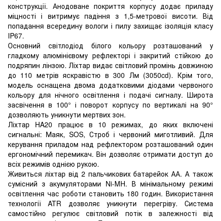
конструкції. Анодоване покриття корпусу додає приладу
міцності і витримує падіння з 1,5-метрової висоти. Від
попадання всередину вологи і пилу захищає ізоляція класу
IP67.
Основний світлодіод білого кольору розташований у
гладкому алюмінієвому рефлекторі і закритий стійкою до
подряпин лінзою. Ліхтар видає світловий промінь довжиною
до 110 метрів яскравістю в 300 Лм (3050cd). Крім того,
модель оснащена двома додатковими діодами червоного
кольору для нічного освітлення і подачі сигналу. Широта
засвічення в 100° і поворот корпусу по вертикалі на 90°
дозволяють уникнути мертвих зон.
Ліхтар HA20 працює в 10 режимах, до яких включені
сигнальні: Маяк, SOS, Строб і червоний миготливий. Для
керування приладом над рефлектором розташований один
ергономічний перемикач. Він дозволяє отримати доступ до
всіх режимів однією рукою.
Живиться ліхтар від 2 пальчикових батарейок АА. А також
сумісний з акумуляторами Ni-MH. В мінімальному режимі
освітлення час роботи становить 180 годин. Використання
технології ATR дозволяє уникнути перегріву. Система
самостійно регулює світловий потік в залежності від