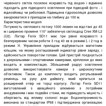
червоного світла посилює яскравість під водою і відмінно
підходить для підводного освітлення при підводній фото - і
відеозйомці чи риболовлі. Підвищена гідроізоляція дозволяє
занурюватися з приладом на глибину до 100 м.
Характеристика моделі
Потужність світлового потоку 1000 люмен на відстані до 45
м і шириною променя 110° забезпечує світлодіод Cree XM-L2
(U2). Ліхтар Fenix SD11 має три рівня яскравості з
безперервним часом роботи 3 год 40 хв в режимі L і 2 год в
режимі Н. Управління приладом відбувається магнітним
кільцем, на якому розташований індикатор рівня заряду, і
здійснюється поворотом голови. Цей пристрій поєднується
з дзеркальними і спортивними камерами, кріплення до яких
входять в комплектацію. Збільшений радіус освітлення
дозволяє використовувати камери з ширококутним
об'єктивом. Також до комплекту входить регульований
ремінець на руку для дайвінгу, який кріпиться за
розширений отвір на торці корпусу. Ліхтар Fenix SD11
виготовлений з авіаційного алюмінію з потрійним
анодуванням і має подвійні стінки, які підвищують міцність і
оберігають від впливу солоної води. Водонепроникність
виконана за стандартом IP68 і підтверджена організацією