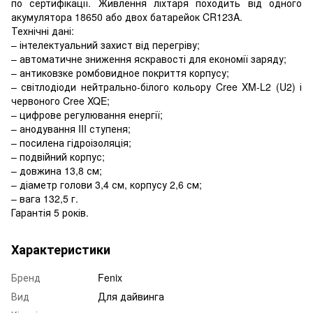
по сертифікації. Живлення ліхтаря походить від одного
акумулятора 18650 або двох батарейок CR123A.
Технічні дані:
– інтелектуальний захист від перегріву;
– автоматичне зниження яскравості для економії заряду;
– антиковзке ромбовидное покриття корпусу;
– світлодіоди нейтрально-білого кольору Cree XM-L2 (U2) і
червоного Cree XQE;
– цифрове регулювання енергії;
– анодування III ступеня;
– посилена гідроізоляція;
– подвійний корпус;
– довжина 13,8 см;
– діаметр голови 3,4 см, корпусу 2,6 см;
– вага 132,5 г.
Гарантія 5 років.
Характеристики
Бренд
Fenix
Вид
Для дайвинга