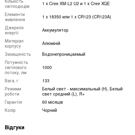
Кількість
1 х Cree XM-L2 U2 и 1 х Cree XQE
світлодіодів
Елементи
1 x 18350 или 1 x CR123 (CR123A)
живлення
Джерело
Аккумулятор
енергії
Матеріал
Алюміній
корпусу
Захищеність
Водонепроницаемый
Потужність
світлового
1000
потоку, лм
Вага, г
133
Режими
Белый свет - максимальный (Н), Белый
роботи
свет средний (L), R+
Гарантія
60 місяців
Колір
Чорний
Відгуки