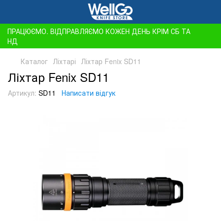
ПРАЦЮЄМО. ВІДПРАВЛЯЄМО КОЖЕН ДЕНЬ КРІМ СБ ТА
НД
Каталог
Ліхтарі
Ліхтар Fenix SD11
Ліхтар Fenix SD11
Артикул:
SD11
Написати відгук