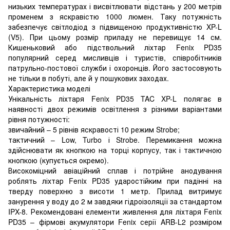
низьких температурах і висвітлювати відстань у 200 метрів
променем з яскравістю 1000 люмен. Таку потужність
забезпечує світлодіод з підвищеною продуктивністю XP-L
(V5). При цьому розмір приладу не перевищує 14 см.
Кишеньковий або підствольний ліхтар Fenix PD35
популярний серед мисливців і туристів, співробітників
патрульно-постової служби і охоронців. Його застосовують
не тільки в побуті, але й у пошукових заходах.
Характеристика моделі
Унікальність ліхтаря Fenix PD35 TAC XP-L полягає в
наявності двох режимів освітлення з різними варіантами
рівня потужності:
звичайний – 5 рівнів яскравості 10 режим Strobe;
тактичний – Low, Turbo і Strobe. Перемикання можна
здійснювати як кнопкою на торці корпусу, так і тактичною
кнопкою (купується окремо).
Високоміцний авіаційний сплав і потрійне анодування
роблять ліхтар Fenix PD35 ударостійким при падінні на
тверду поверхню з висоти 1 метр. Прилад витримує
занурення у воду до 2 м завдяки гідроізоляції за стандартом
IPX-8. Рекомендовані елементи живлення для ліхтаря Fenix
PD35 – фірмові акумулятори Fenix серії ARB-L2 розміром