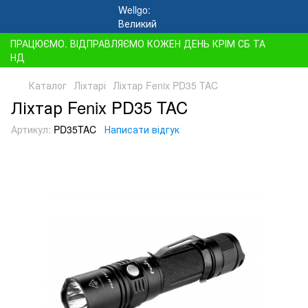
ПРАЦЮЄМО. ВІДПРАВЛЯЄМО КОЖЕН ДЕНЬ КРІМ СБ ТА
НД
Каталог
Ліхтарі
Ліхтар Fenix PD35 TAC
Ліхтар Fenix PD35 TAC
Артикул:
PD35TAC
Написати відгук