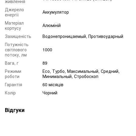
живлення
Джерело
Аккумулятор
енергії
Матеріал
Алюміній
корпусу
Захищеність
Водонепроницаемый, Противоударный
Потужність
світлового
1000
потоку, лм
Вага, г
89
Режими
Есо, Турбо, Максимальный, Средний,
роботи
Минимальный, Стробоскоп
Гарантія
60 місяців
Колір
Чорний
Відгуки