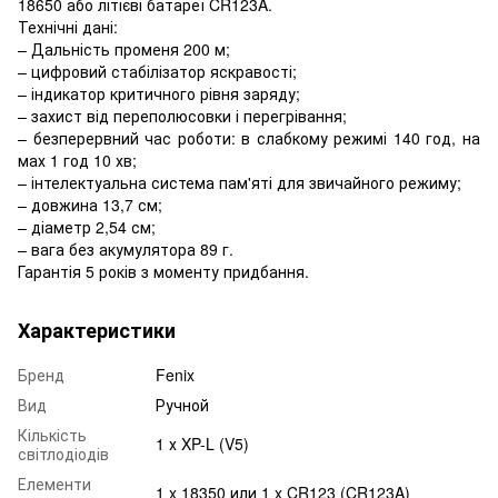
18650 або літієві батареї CR123A.
Технічні дані:
– Дальність променя 200 м;
– цифровий стабілізатор яскравості;
– індикатор критичного рівня заряду;
– захист від переполюсовки і перегрівання;
– безперервний час роботи: в слабкому режимі 140 год, на
мах 1 год 10 хв;
– інтелектуальна система пам'яті для звичайного режиму;
– довжина 13,7 см;
– діаметр 2,54 см;
– вага без акумулятора 89 г.
Гарантія 5 років з моменту придбання.
Характеристики
Бренд
Fenix
Вид
Ручной
Кількість
1 х XP-L (V5)
світлодіодів
Елементи
1 x 18350 или 1 x CR123 (CR123A)