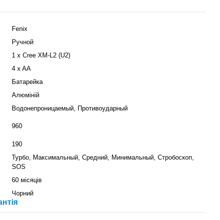
Fenix
Ручной
1 х Cree XM-L2 (U2)
4 x AA
Батарейка
Алюміній
Водонепроницаемый, Противоударный
960
190
Турбо, Максимальный, Средний, Минимальный, Стробоскоп,
SOS
60 місяців
Чорний
антія