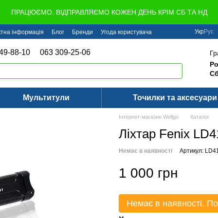
ПРАЦЮЄМО. ВІДПРАВЛЯЄМО КОЖЕН ДЕНЬ КРІМ СБ ТА НД
Укр
Рус
ктна інформація
Блог
Бренди
Угода користувача
49-88-10
063 309-25-06
Гр
Ро
Сб
Мультитули
Точилки та аксесуари
Інтернет-магазин Wellgo
Каталог
Ліхтар Fenix LD4
Немає в наявності
Артикул: LD
1 000 грн
Немає в наявності. По