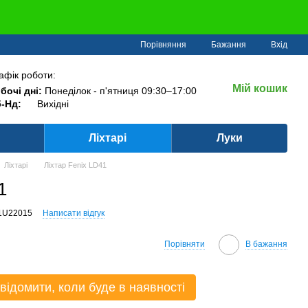
Порівняння
Бажання
Вхід
афік роботи:
Мій кошик
бочі дні:
Понеділок - п'ятниця 09:30–17:00
-Нд:
Вихідні
Ліхтарі
Луки
Ліхтарі
Ліхтар Fenix LD41
1
41U22015
Написати відгук
Порівняти
В бажання
відомити, коли буде в наявності