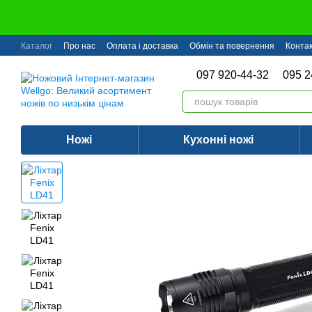
Перейти до основного контенту
Каталог
Про нас
Оплата і доставка
Обмін та повернення
Конта
097 920-44-32
095 2
Ножі
Кухонні ножі