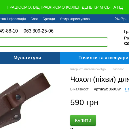
ПРАЦЮЄМО. ВІДПРАВЛЯЄМО КОЖЕН ДЕНЬ КРІМ СБ ТА НД
Укр
Рус
ктна інформація
Блог
Бренди
Угода користувача
49-88-10
063 309-25-06
Гр
Ро
Сб
Мультитули
Точилки та аксесуари
Інтернет-магазин Wellgo
Каталог
Чохол (піхви) д
В наявності
Артикул: 360GW
На
590 грн
Купити