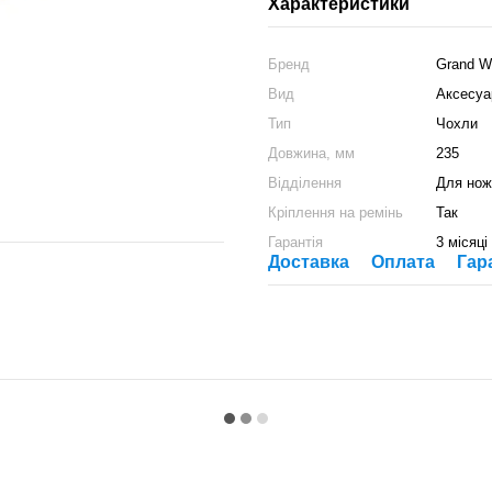
Характеристики
Бренд
Grand W
Вид
Аксесуа
Тип
Чохли
Довжина, мм
235
Відділення
Для нож
Кріплення на ремінь
Так
Гарантія
3 місяці
Доставка
Оплата
Гар