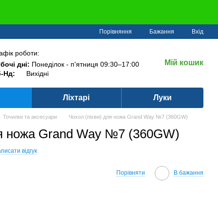
Порівняння
Бажання
Вхід
афік роботи:
Мій кошик
бочі дні:
Понеділок - п'ятниця 09:30–17:00
-Нд:
Вихідні
Ліхтарі
Луки
Точилки та аксесуари
Чохол (піхви) для ножа Grand Way №7 (360GW)
ля ножа Grand Way №7 (360GW)
писати відгук
Порівняти
В бажання