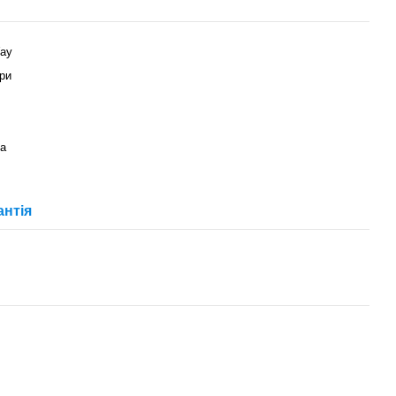
ay
ри
а
антія