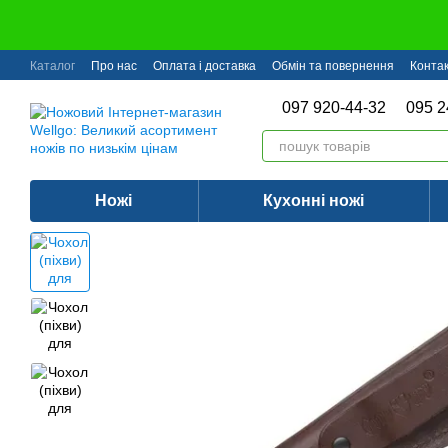
Перейти до основного контенту
Каталог
Про нас
Оплата і доставка
Обмін та повернення
Конта
097 920-44-32
095 2
Ножі
Кухонні ножі