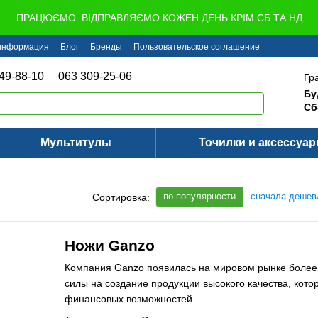
ПРАЦЮЄМО. ВІДПРАВЛЯЄМО КОЖЕН ДЕНЬ КРІМ СБ ТА НД
 информация
Блог
Бренды
Пользовательское соглашение
49-88-10
063 309-25-06
Гр
Бу
Сб
Мультитулы
Точилки и аксессуа
по популярности
сначала дешев
Сортировка:
Ножи Ganzo
Компания Ganzo появилась на мировом рынке более 
силы на создание продукции высокого качества, кот
финансовых возможностей.