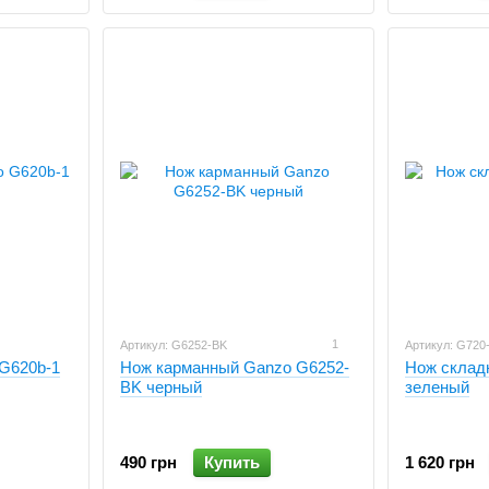
1
Артикул: G6252-BK
Артикул: G720
G620b-1
Нож карманный Ganzo G6252-
Нож склад
BK черный
зеленый
490 грн
Купить
1 620 грн