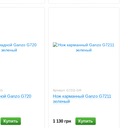
-G
Артикул: G7211-GR
ной Ganzo G720
Нож карманный Ganzo G7211
зеленый
Купить
1 130 грн
Купить