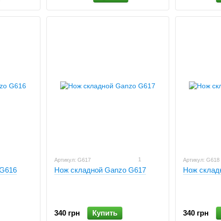
1
Артикул: G617
Артикул: G618
 G616
Нож складной Ganzo G617
Нож склад
340 грн
Купить
340 грн