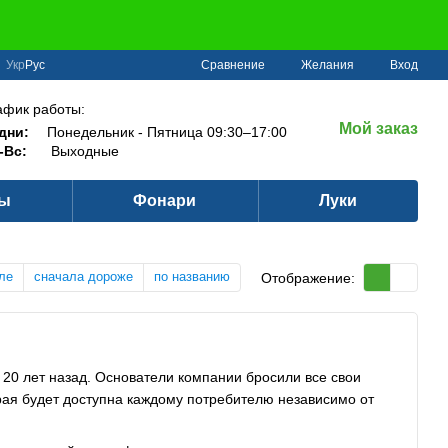
Сравнение
Укр
Рус
Желания
Вход
афик работы:
Мой заказ
дни:
Понедельник - Пятница 09:30–17:00
-Вс:
Выходные
ры
Фонари
Луки
ле
сначала дороже
по названию
Отображение:
20 лет назад. Основатели компании бросили все свои
орая будет доступна каждому потребителю независимо от