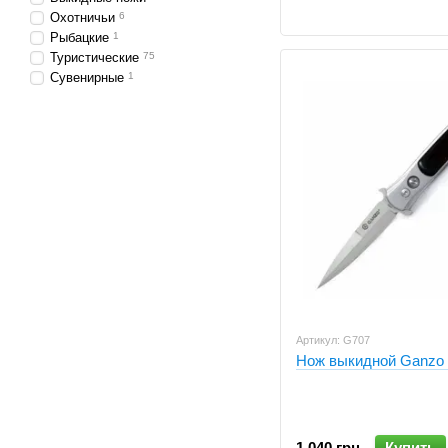
Охотничьи
6
Рыбацкие
1
Туристические
75
Сувенирные
1
Артикул: G707
Нож выкидной Ganzo
1 040 грн
Купить