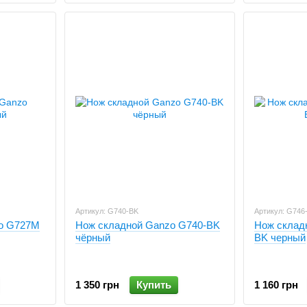
Артикул: G740-BK
Артикул: G746
o G727M
Нож складной Ganzo G740-BK
Нож склад
чёрный
BK черный
1 350 грн
Купить
1 160 грн