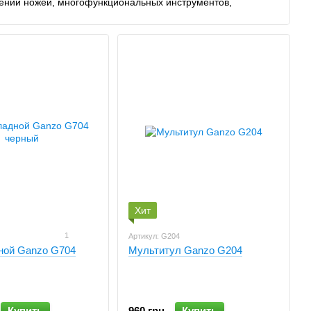
лении ножей, многофункциональных инструментов,
ния команда разработчиков и дизайнеров получила более
мирно известный бренд, продукция которого популярна во
е используется американскими военными силами.
Францию, Германию, Италию, Испанию, Швейцарию, Новую
Ganzo по самым привлекательным ценам, с доставкой по
и оформить заказ, позвонив на указанные телефоны.
ое место в арсенале туриста, путешественника, охотники
ы Ганзо высокого качества смогут значительно облегчить
Хит
 демократичная цена на качественные изделия, которые
1
Артикул: G204
ной Ganzo G704
Мультитул Ganzo G204
ваниям покупателей.
 Ганзо собрали лучшие наработки среди разных
х материалы высокого качества, современные технологии
ую политику.
Купить
960 грн
Купить