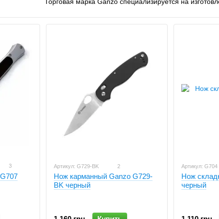
Торговая марка Ganzo специализируется на изготов
мультитулов и точилок. За время своего существова
100 национальных патентов.
На сегодняшний день производитель Ganzo – это все
всем мире среди разных потребителей, и в том числ
Продукция компании Ganzo импортируется в США, 
Зеландию и Украину.
Как заказать ножи Ганзо
В нашем интернет магазине вы можете купить ножи 
Киеву и всей Украине. Вы можете оставить заявку ил
Продукция торговой марки Ганзо займет свое достойн
или рыбака. Ножи и многофункциональные инструмент
жизнь в полевых условиях.
В число основных преимуществ бренда Ganzo входит
3
Артикул: G729-BK
2
Артикул: G704
 G707
Нож склад
Нож карманный Ganzo G729-
идут в ногу со временем и соответствуют всем требо
черный
BK черный
При разработке новых моделей сотрудники компании
производителей с целью совместить в своих изделия
производства, поэтапный контроль и лояльную ценов
1 110 грн
1 160 грн
Купить