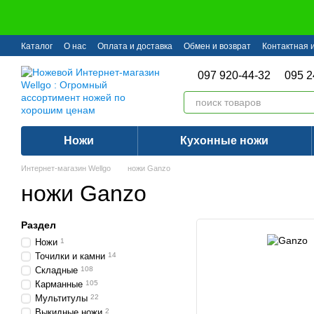
Перейти к основному контенту
Каталог
О нас
Оплата и доставка
Обмен и возврат
Контактная
097 920-44-32
095 2
Ножи
Кухонные ножи
Интернет-магазин Wellgo
ножи Ganzo
ножи Ganzo
Раздел
Ножи
1
Точилки и камни
14
Складные
108
Карманные
105
Мультитулы
22
Выкидные ножи
2