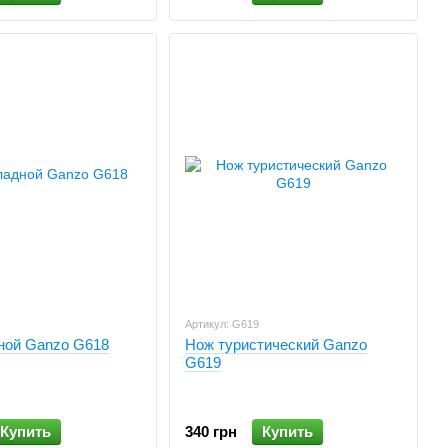
Артикул: G619
ной Ganzo G618
Нож туристический Ganzo
G619
Купить
340 грн
Купить