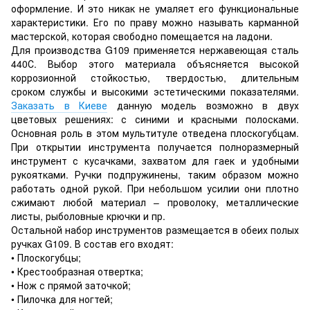
оформление. И это никак не умаляет его функциональные
характеристики. Его по праву можно называть карманной
мастерской, которая свободно помещается на ладони.
Для производства G109 применяется нержавеющая сталь
440С. Выбор этого материала объясняется высокой
коррозионной стойкостью, твердостью, длительным
сроком службы и высокими эстетическими показателями.
Заказать в Киеве
данную модель возможно в двух
цветовых решениях: с синими и красными полосками.
Основная роль в этом мультитуле отведена плоскогубцам.
При открытии инструмента получается полноразмерный
инструмент с кусачками, захватом для гаек и удобными
рукоятками. Ручки подпружинены, таким образом можно
работать одной рукой. При небольшом усилии они плотно
сжимают любой материал – проволоку, металлические
листы, рыболовные крючки и пр.
Остальной набор инструментов размещается в обеих полых
ручках G109. В состав его входят:
• Плоскогубцы;
• Крестообразная отвертка;
• Нож с прямой заточкой;
• Пилочка для ногтей;