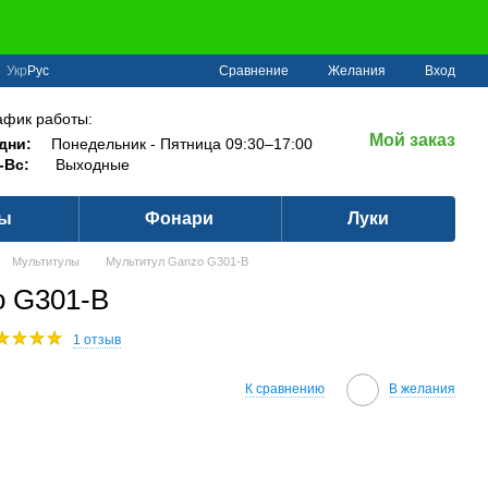
Сравнение
Укр
Рус
Желания
Вход
афик работы:
Мой заказ
дни:
Понедельник - Пятница 09:30–17:00
-Вс:
Выходные
ры
Фонари
Луки
Мультитулы
Мультитул Ganzo G301-В
o G301-В
1 отзыв
К сравнению
В желания