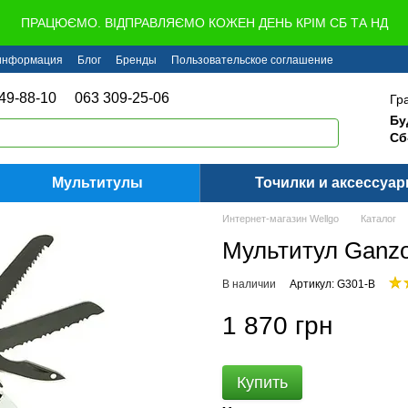
ПРАЦЮЄМО. ВІДПРАВЛЯЄМО КОЖЕН ДЕНЬ КРІМ СБ ТА НД
 информация
Блог
Бренды
Пользовательское соглашение
49-88-10
063 309-25-06
Гр
Бу
Сб
Мультитулы
Точилки и аксессуа
Интернет-магазин Wellgo
Каталог
Мультитул Ganz
В наличии
Артикул: G301-B
1 870 грн
Купить