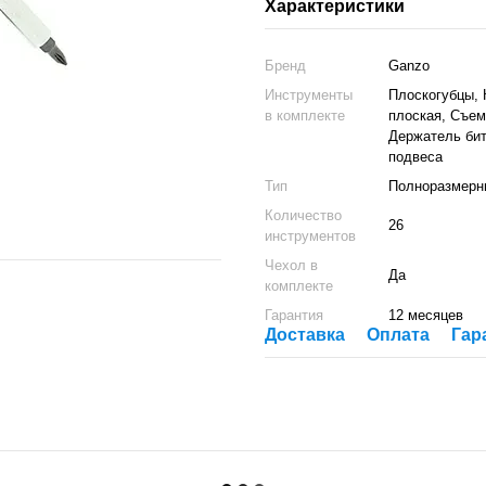
Характеристики
Бренд
Ganzo
Инструменты
Плоскогубцы, 
в комплекте
плоская, Съем
Держатель бит
подвеса
Тип
Полноразмерн
Количество
26
инструментов
Чехол в
Да
комплекте
Гарантия
12 месяцев
Доставка
Оплата
Гар