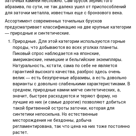
заточных камней несложно. Сам брусок зернистого
абразива, по сути, не так далеко ушел от приспособлений
для заточки металла, известных еще с бронзового века.
Ассортимент современных точильных брусков
предусматривает классификацию на две крупные категории
— природные и синтетические.
Природные. Для этой категории используются горные
породы, что добываются во всех уголках планеты.
Пиковый спрос наблюдается на японские,
американские, немецкие и бельгийские экземпляры.
Натуральность, кстати, сама по себе не является
гарантией высокого качества, разброс здесь очень
велик — есть безупречные абразивы, а есть довольно
варианты с довольно слабенькими характеристиками. В
среднем, природные камни мягче синтетических, а,
значит, быстрее расходуются и теряют форму, но
лучшие из них (и самые дорогие) позволяют добиться
такой бритвенной остроты заточки, которая для
синтетики непосильна. Но естественные
месторождения не бездонны, добыча
регламентирована, так что цена на них тоже постоянно
растет.