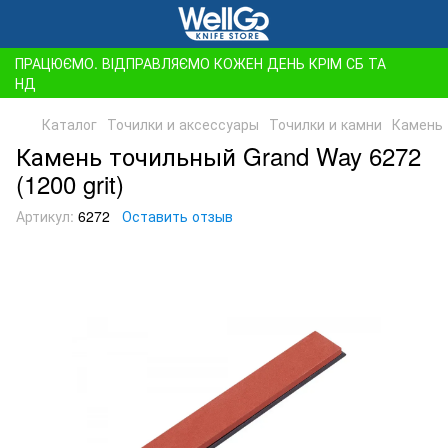
ПРАЦЮЄМО. ВІДПРАВЛЯЄМО КОЖЕН ДЕНЬ КРІМ СБ ТА
НД
Каталог
Точилки и аксессуары
Точилки и камни
Камень 
Камень точильный Grand Way 6272
(1200 grit)
Артикул:
6272
Оставить отзыв