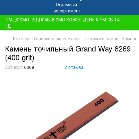
ПРАЦЮЄМО. ВІДПРАВЛЯЄМО КОЖЕН ДЕНЬ КРІМ СБ ТА
НД
Каталог
Точилки и аксессуары
Точилки и камни
Камень 
Камень точильный Grand Way 6269
(400 grit)
Артикул:
6269
2 отзыва