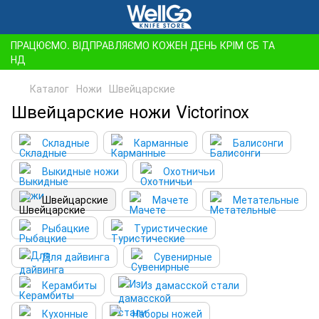
ПРАЦЮЄМО. ВІДПРАВЛЯЄМО КОЖЕН ДЕНЬ КРІМ СБ ТА
НД
Каталог
Ножи
Швейцарские
Швейцарские ножи Victorinox
Складные
Карманные
Балисонги
Выкидные ножи
Охотничьи
Швейцарские
Мачете
Метательные
Рыбацкие
Туристические
Для дайвинга
Сувенирные
Керамбиты
Из дамасской стали
Кухонные
Наборы ножей