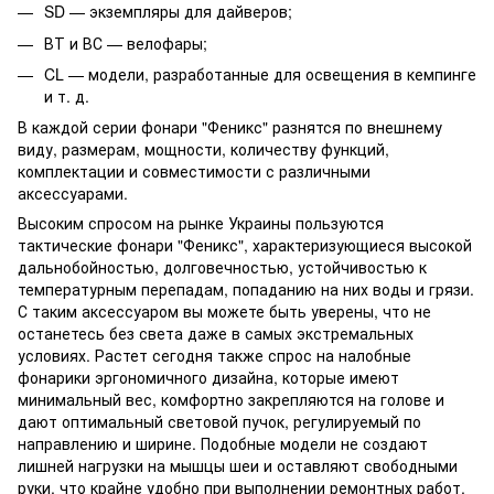
SD — экземпляры для дайверов;
ВТ и ВС — велофары;
CL — модели, разработанные для освещения в кемпинге
и т. д.
В каждой серии фонари "Феникс" разнятся по внешнему
виду, размерам, мощности, количеству функций,
комплектации и совместимости с различными
аксессуарами.
Высоким спросом на рынке Украины пользуются
тактические фонари "Феникс", характеризующиеся высокой
дальнобойностью, долговечностью, устойчивостью к
температурным перепадам, попаданию на них воды и грязи.
С таким аксессуаром вы можете быть уверены, что не
останетесь без света даже в самых экстремальных
условиях. Растет сегодня также спрос на налобные
фонарики эргономичного дизайна, которые имеют
минимальный вес, комфортно закрепляются на голове и
дают оптимальный световой пучок, регулируемый по
направлению и ширине. Подобные модели не создают
лишней нагрузки на мышцы шеи и оставляют свободными
руки, что крайне удобно при выполнении ремонтных работ,