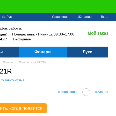
Сравнение
Укр
Рус
Желания
Вход
афик работы:
Мой заказ
дни:
Понедельник - Пятница 09:30–17:00
-Вс:
Выходные
ры
Фонари
Луки
Фонари
Фонарь Fenix BC21R
C21R
Оставить отзыв
К сравнению
В желания
ить, когда появится