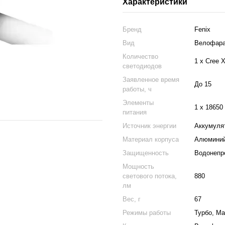
Характеристики
Бренд
Fenix
Вид
Велофар
Количество
1 х Cree 
светодиодов
Заявленное время
До 15
работы, ч
Элементы
1 x 18650
питания
Источник энергии
Аккумуля
Материал корпуса
Алюмини
Защищенность
Водонепр
Мощность
светового потока,
880
лм
Вес, г
67
Режимы работы
Турбо, М