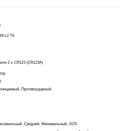
а
XM-L2 T6
 или 2 x CR123 (CR123A)
тор
й
оницаемый, Противоударный
аксимальный, Средний, Минимальный, SOS