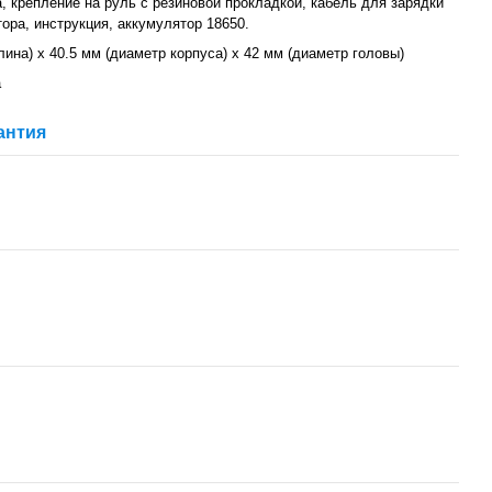
 крепление на руль с резиновой прокладкой, кабель для зарядки
ора, инструкция, аккумулятор 18650.
лина) х 40.5 мм (диаметр корпуса) х 42 мм (диаметр головы)
а
антия