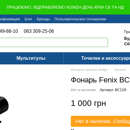
ПРАЦЮЄМО. ВІДПРАВЛЯЄМО КОЖЕН ДЕНЬ КРІМ СБ ТА НД
 информация
Блог
Бренды
Пользовательское соглашение
49-88-10
063 309-25-06
Гр
Бу
Сб
Мультитулы
Точилки и аксессуа
Интернет-магазин Wellgo
Каталог
Фонарь Fenix B
Нет в наличии
Артикул: BC21R
1 000 грн
Нет в наличии. Сообщ