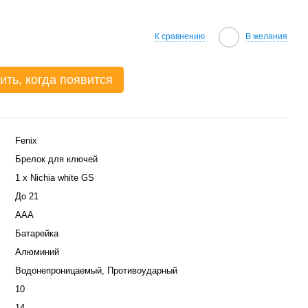
К сравнению
В желания
ить, когда появится
Fenix
Брелок для ключей
1 х Nichia white GS
До 21
AAА
Батарейка
Алюминий
Водонепроницаемый, Противоударный
10
14