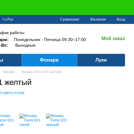
Сравнение
Укр
Рус
Желания
Вход
афик работы:
Мой заказ
дни:
Понедельник - Пятница 09:30–17:00
-Вс:
Выходные
ры
Фонари
Луки
Фонари
Фонарь Fenix E01 желтый
1 желтый
ставить отзыв