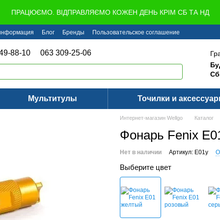
ПРАЦЮЄМО. ВІДПРАВЛЯЄМО КОЖЕН ДЕНЬ КРІМ СБ ТА НД
 информация
Блог
Бренды
Пользовательское соглашение
49-88-10
063 309-25-06
Гр
Бу
Сб
Мультитулы
Точилки и аксессуа
Интернет-магазин Wellgo
Каталог
Фонарь Fenix E0
Нет в наличии
Артикул: E01y
О
Выберите цвет