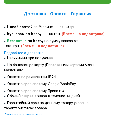
Доставка
Оплата
Гарантия
Новой почтой
по Украине — от 60 грн.
●
Курьером по Киеву
— 100 грн.
(Временно недоступно)
●
Бесплатно
по Киеву
на сумму заказа от —
●
1500 грн.
(Временно недоступно)
Подробнее о доставке
Наличными при получении.
●
На банковскую карту (Платежными картами Visa і
●
MasterCard).
Оплата по реквизитам IBAN
●
Оплата через систему Google/ApplePay
●
Оплата через систему Приват24
●
Обмен/возврат товара в течение 14 дней
●
Гарантийный срок по данному товару указан в
●
характеристиках товара
Детально о гарантии