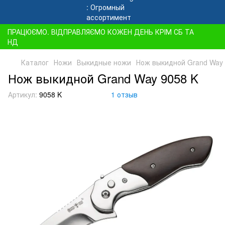
ПРАЦЮЄМО. ВІДПРАВЛЯЄМО КОЖЕН ДЕНЬ КРІМ СБ ТА
НД
Каталог
Ножи
Выкидные ножи
Нож выкидной Grand Way 
Нож выкидной Grand Way 9058 K
Артикул:
9058 K
1 отзыв