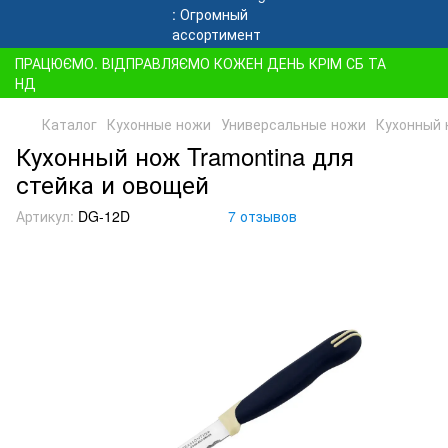
ПРАЦЮЄМО. ВІДПРАВЛЯЄМО КОЖЕН ДЕНЬ КРІМ СБ ТА
НД
Каталог
Кухонные ножи
Универсальные ножи
Кухонный 
Кухонный нож Tramontina для
стейка и овощей
Артикул:
DG-12D
7 отзывов