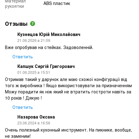
Материал
ABS пластик
рукоятки
Отзывы
7
Кузнецов Юрій Миколайович
21.06.2026 в 21:09
Вже опробував на стейках. Задоволенній.
Ответить
Капшук Сергій Григорович
01.06.2025 в 15:51
Отримав такий у дарунок але маю схожої конфігурації від
того ж виробника ! Якщо використовувати за призначенням
Можу порадити як ніж який не втратить гостроти навіть за
10 років ! Дякую !
Ответить
Назарова Оксана
23.06.2024 в 16:56
Очень полезный кухонный инструмент. На пикнике, вообще,
не заменим!