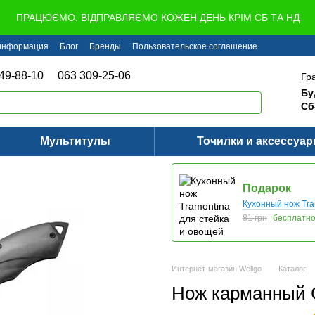
ПРАЦЮЄМО. ВІДПРАВЛЯЄМО КОЖЕН ДЕНЬ КРІМ СБ ТА НД
 информация
Блог
Бренды
Пользовательское соглашение
49-88-10
063 309-25-06
Гр
Бу
Сб
Мультитулы
Точилки и аксессуа
Подарок
Кухонный нож Tra
81 грн
бесплатн
Интернет-магазин Wellgo
Каталог
Нож карманный 