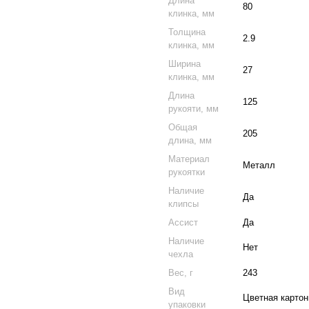
Длина
80
клинка, мм
Толщина
2.9
клинка, мм
Ширина
27
клинка, мм
Длина
125
рукояти, мм
Общая
205
длина, мм
Материал
Металл
рукоятки
Наличие
Да
клипсы
Ассист
Да
Наличие
Нет
чехла
Вес, г
243
Вид
Цветная картон
упаковки