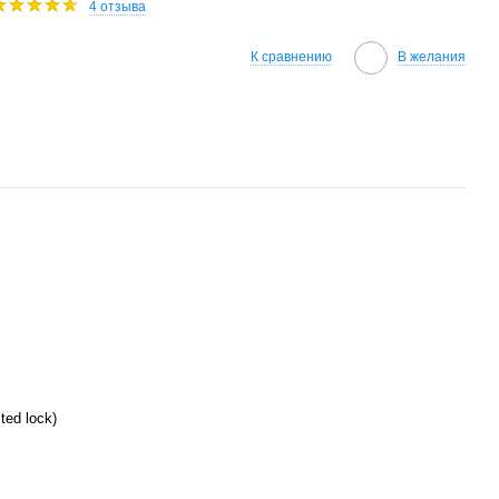
4 отзыва
К сравнению
В желания
sted lock)