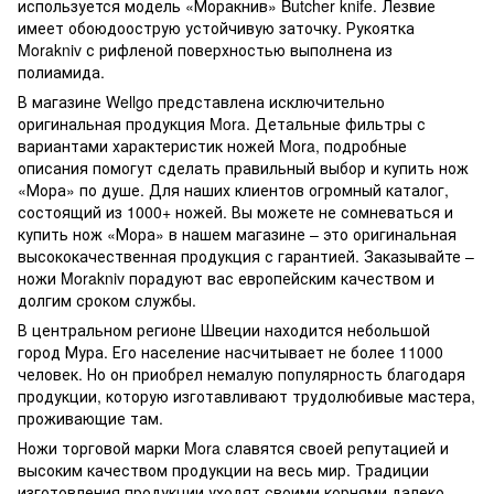
используется модель «Моракнив» Butcher knife. Лезвие
имеет обоюдоострую устойчивую заточку. Рукоятка
Morakniv с рифленой поверхностью выполнена из
полиамида.
В магазине Wellgo представлена исключительно
оригинальная продукция Mora. Детальные фильтры с
вариантами характеристик ножей Mora, подробные
описания помогут сделать правильный выбор и купить нож
«Мора» по душе. Для наших клиентов огромный каталог,
состоящий из 1000+ ножей. Вы можете не сомневаться и
купить нож «Мора» в нашем магазине – это оригинальная
высококачественная продукция с гарантией. Заказывайте –
ножи Morakniv порадуют вас европейским качеством и
долгим сроком службы.
В центральном регионе Швеции находится небольшой
город Мура. Его население насчитывает не более 11000
человек. Но он приобрел немалую популярность благодаря
продукции, которую изготавливают трудолюбивые мастера,
проживающие там.
Ножи торговой марки Mora славятся своей репутацией и
высоким качеством продукции на весь мир. Традиции
изготовления продукции уходят своими корнями далеко