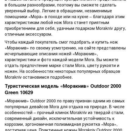
в большом разнообразии, поэтому вы сможете сделать
уверенный выбор. Легкие в обращении, незаменимые
помощники «Мора» в походе или на кухне – благодаря этим
характеристикам любой нож Mora станет приятным
приобретением для себя, удачным подарком Morakniv другу,
отличным аксессуаром.
Чтобы каждый покупатель смог подобрать и купить нож
«Моракнив» по своему усмотрению, на сайте представлены
исчерпывающие описания ножей «Моракнив»,
характеристики и фото каждой модели Mora. Вы можете
отдать предпочтение марке стали Mora, цвету рукояти и
ножен. На особенностях некоторых популярных образцов
Morakniv остановимся подробнее.
Туристическая модель «Моракнив» Outdoor 2000
Green 10629
«Моракнив» Outdoor 2000 по праву признан одним из самых
популярных девайсов Mora для отдыха на природе. В числе
особенностей – прочный клинок Morakniv из твердой стали,
современный дизайн, исключительная устойчивость к
коррозии, эргономичная полиамидная рукоятка «Мора»,
доступная цена. Практичные ножны Morakniv Outdoor 2000