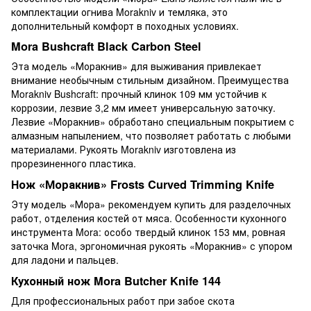
комплектации огнива Morakniv и темляка, это
дополнительный комфорт в походных условиях.
Mora Bushcraft Black Carbon Steel
Эта модель «Моракнив» для выживания привлекает
внимание необычным стильным дизайном. Преимущества
Morakniv Bushcraft: прочный клинок 109 мм устойчив к
коррозии, лезвие 3,2 мм имеет универсальную заточку.
Лезвие «Моракнив» обработано специальным покрытием с
алмазным напылением, что позволяет работать с любыми
материалами. Рукоять Morakniv изготовлена из
прорезиненного пластика.
Нож «Моракнив» Frosts Curved Trimming Knife
Эту модель «Мора» рекомендуем купить для разделочных
работ, отделения костей от мяса. Особенности кухонного
инструмента Mora: особо твердый клинок 153 мм, ровная
заточка Mora, эргономичная рукоять «Моракнив» с упором
для ладони и пальцев.
Кухонный нож Mora Butcher Knife 144
Для профессиональных работ при забое скота