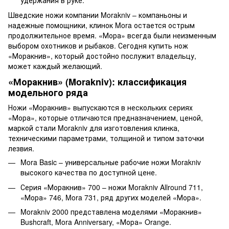
удержания в руке.
Шведские ножи компании Morakniv – компаньоны и
надежные помощники, клинок Mora остается острым
продолжительное время. «Мора» всегда были неизменным
выбором охотников и рыбаков. Сегодня купить нож
«Моракнив», который достойно послужит владельцу,
может каждый желающий.
«Моракнив» (Morakniv): классификация
модельного ряда
Ножи «Моракнив» выпускаются в нескольких сериях
«Мора», которые отличаются предназначением, ценой,
маркой стали Morakniv для изготовления клинка,
техническими параметрами, толщиной и типом заточки
лезвия.
Mora Basic – универсальные рабочие ножи Morakniv
высокого качества по доступной цене.
Серия «Моракнив» 700 – ножи Morakniv Allround 711,
«Мора» 746, Mora 731, ряд других моделей «Мора».
Morakniv 2000 представлена моделями «Моракнив»
Bushcraft, Mora Anniversary, «Мора» Orange.