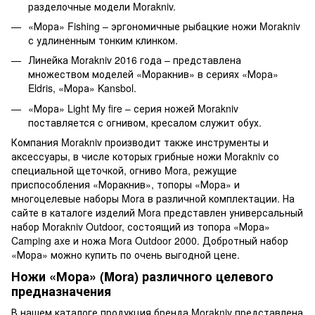
разделочные модели Morakniv.
«Мора» Fishing – эргономичные рыбацкие ножи Morakniv
с удлиненным тонким клинком.
Линейка Morakniv 2016 года – представлена
множеством моделей «Моракнив» в сериях «Мора»
Eldris, «Мора» Kansbol.
«Мора» Light My fire – серия ножей Morakniv
поставляется с огнивом, кресалом служит обух.
Компания Morakniv производит также инструменты и
аксессуары, в числе которых грибные ножи Morakniv со
специальной щеточкой, огниво Mora, режущие
приспособления «Моракнив», топоры «Мора» и
многоцелевые наборы Mora в различной комплектации. На
сайте в каталоге изделий Mora представлен универсальный
набор Morakniv Outdoor, состоящий из топора «Мора»
Camping axe и ножа Mora Outdoor 2000. Добротный набор
«Мора» можно купить по очень выгодной цене.
Ножи «Мора» (Mora) различного целевого
предназначения
В нашем каталоге продукция бренда Morakniv представлена