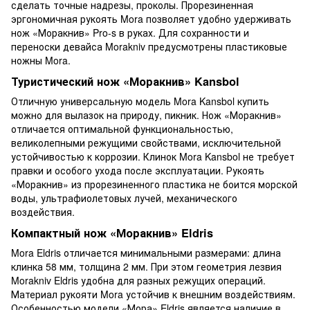
сделать точные надрезы, проколы. Прорезиненная
эргономичная рукоять Mora позволяет удобно удерживать
нож «Моракнив» Pro-s в руках. Для сохранности и
переноски девайса Morakniv предусмотрены пластиковые
ножны Mora.
Туристический нож «Моракнив» Kansbol
Отличную универсальную модель Mora Kansbol купить
можно для вылазок на природу, пикник. Нож «Моракнив»
отличается оптимальной функциональностью,
великолепными режущими свойствами, исключительной
устойчивостью к коррозии. Клинок Mora Kansbol не требует
правки и особого ухода после эксплуатации. Рукоять
«Моракнив» из прорезиненного пластика не боится морской
воды, ультрафиолетовых лучей, механического
воздействия.
Компактный нож «Моракнив» Eldris
Mora Eldris отличается минимальными размерами: длина
клинка 58 мм, толщина 2 мм. При этом геометрия лезвия
Morakniv Eldris удобна для разных режущих операций.
Материал рукояти Mora устойчив к внешним воздействиям.
Особенностью модели «Мора» Eldris является наличие в