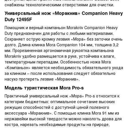
снабжены технологическими отверстиями для очистки.
Универсальный нож «Моракнив» Companion Heavy
Duty 12495F
Помощник и верный компаньон Morakniv Companion Heavy
Duty предназначен для работы с любыми материалами.
Сохраняет острую кромку лезвия «Мора» без заточки очень
долго. Длина клинка Mora Companion 104 мм, толщина 3,2
мм. Прорезиненная эргономичная рукоятка компаньона
Morakniv удобно размещается в руке, устойчива к влаге,
температурным перепадам. Особенностью ножа Mora
«Компаньон» является необходимость обязательного ухода
за клинком – после использования следует обязательно
насухо протереть лезвие «Моракнив».
Модель туристическая Mora Pro-s
Практичный универсальный нож «Мора» Pro-s относится к
категории бюджетных: оптимальное сочетание высоких
режущих способностей с доступной ценой полезного
аксессуара «Моракнив». С помощью клинка Mora 91 мм из
нержавейки высокой твердости можно наколоть дрова для
костра, нарезать необходимые продукты на природе,