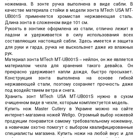
ножемана. В зонте ручка выполнена в виде сабли. В
качестве материала стойки в модели зонта MTech USA MT-
UB001S применяется хромистая нержавеющая сталь.
Длина зонта в сложенном виде 101 см.
Рукоять в зонтике оформлена из стали, отлично лежит в
ладони и удерживается в силу использования всех
составляющих настоящей сабли. Здесь имеется и защита
для руки и гарда, ручка не выскользнет даже из влажных
рук.
Материал зонта MTech MT-UB001S – нейлон, он же является
материалом чехла для хранения такого девайса. Он
прекрасно удерживает капли дождя, быстро просыхает.
Конструкция зонта выполнена на основе гибкой
нержавеющей стали, поэтому сохраняет прочность даже
под воздействием ветра и снега.
Хранить зонт MTech USA MT-UB001S нужно в сухом
очищенном виде в чехле, которым комплектуется модель.
Купить нож Master Cutlery в Украине можно на сайте
интернет-магазина ножей Wellgo. Огромный выбор ножевой
продукции понравится самому требовательному ножеману,
а новичкам охотно помогут с выбором квалифицированные
специалисты магазина. Купить ножи на любой вкус и для