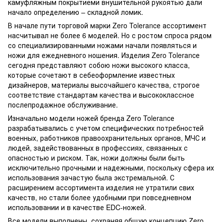
камуфляжным покрытиеми внушительной рукоятью дали
начало определению – складной ломик.
В начале пути торговой марки Zero Tolerancе ассортимент
насчитывал не более 6 моделей. Но с ростом спроса рядом
со специализированными ножами начали появляться и
ножи для ежедневного ношения. Изделия Zero Tolerancе
сегодня представляют собою ножи высокого класса,
которые сочетают в себеоформление известных
дизайнеров, материалы высочайшего качества, строгое
соответствие стандартам качества и высококлассное
послепродажное обслуживание.
Изначально модели ножей бренда Zero Tolerancе
разрабатывались с учетом специфических потребностей
военных, работников правоохранительных органов, МЧС и
людей, задействованных в профессиях, связанных с
опасностью и риском. Так, ножи должны были быть
исключительно прочными и надежными, поскольку сфера их
использования зачастую была экстремальной. С
расширением ассортимента изделия не утратили свих
качеств, но стали более удобными при повседневном
использовании и в качестве EDC-ножей.
Все модели выполнены, сохраняя общую концепцию Zero