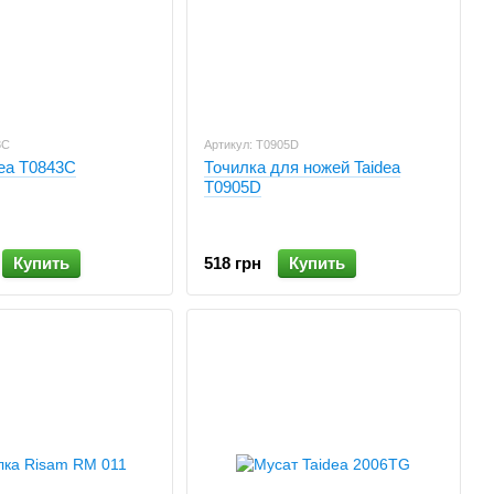
3C
Артикул: T0905D
ea T0843C
Точилка для ножей Taidea
T0905D
Купить
518 грн
Купить