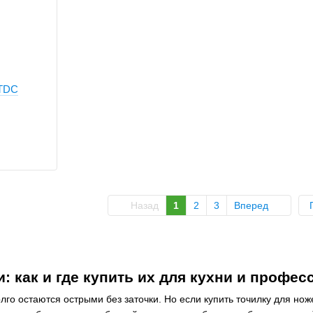
5TDC
Назад
1
2
3
Вперед
и: как и где купить их для кухни и профе
олго остаются острыми без заточки. Но если купить точилку для н