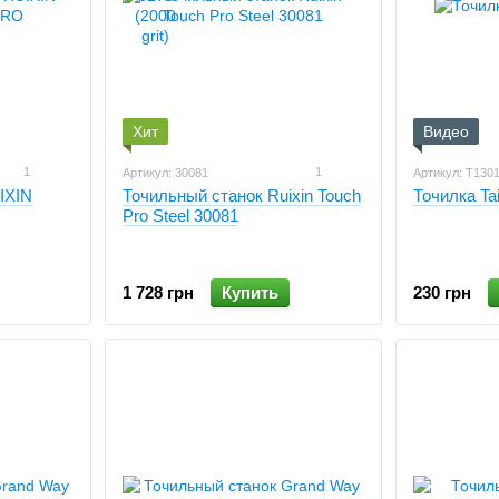
Хит
Видео
1
1
Артикул: 30081
Артикул: T130
IXIN
Точильный станок Ruixin Touch
Точилка Ta
Pro Steel 30081
1 728 грн
Купить
230 грн