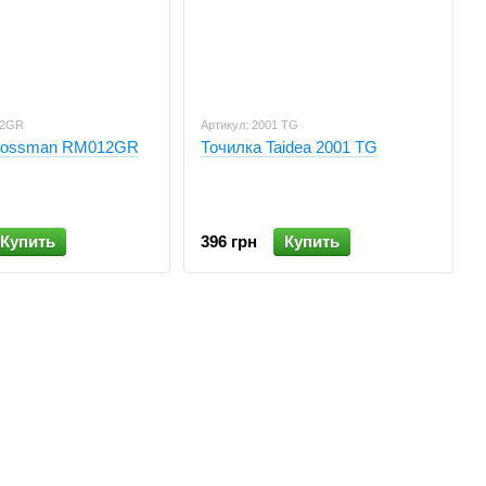
12GR
Артикул: 2001 TG
rossman RM012GR
Точилка Taidea 2001 TG
Купить
396 грн
Купить