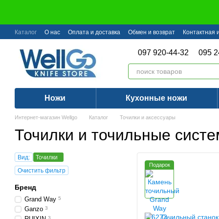
Перейти к основному контенту
Каталог
О нас
Оплата и доставка
Обмен и возврат
Контактная
097 920-44-32
095 2
Ножи
Кухонные ножи
Интернет-магазин Wellgo
Каталог
Точилки и аксессуары
Точилки и точильные сист
Вид:
Точилки
Подарок
Очистить фильтр
Бренд
Grand Way
5
Ganzo
3
RUIXIN
3