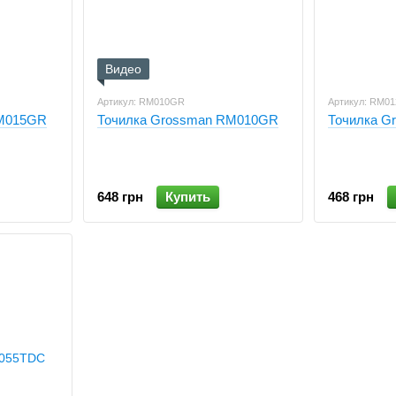
Видео
Артикул: RM010GR
Артикул: RM0
RM015GR
Точилка Grossman RM010GR
Точилка G
648 грн
Купить
468 грн