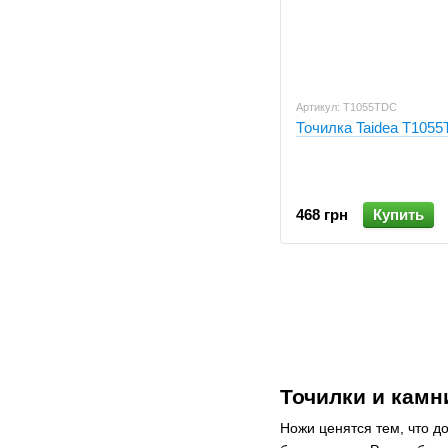
Артикул: T1055TDC
Точилка Taidea T105
468 грн
Купить
Точилки и камн
Ножи ценятся тем, что д