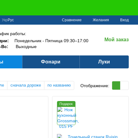
Сравнение
Укр
Рус
Желания
Вход
афик работы:
Мой заказ
дни:
Понедельник - Пятница 09:30–17:00
-Вс:
Выходные
ры
Фонари
Луки
ле
сначала дороже
по названию
Отображение:
Подарок