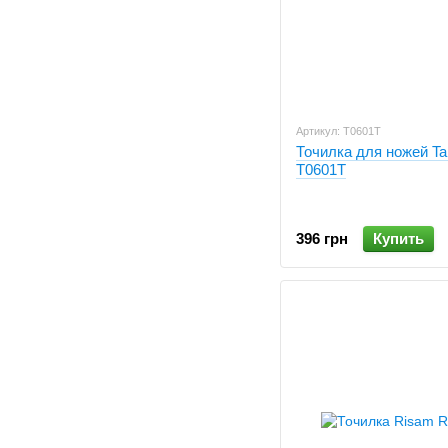
Артикул: T0601T
Точилка для ножей Ta
T0601T
396 грн
Купить