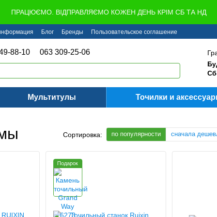
ПРАЦЮЄМО. ВІДПРАВЛЯЄМО КОЖЕН ДЕНЬ КРІМ СБ ТА НД
 информация
Блог
Бренды
Пользовательское соглашение
49-88-10
063 309-25-06
Гр
Бу
Сб
Мультитулы
Точилки и аксессуа
емы
по популярности
сначала дешев
Сортировка:
Подарок