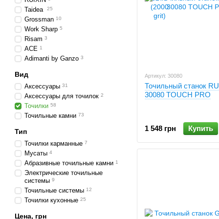
Taidea
25
Grossman
10
Work Sharp
5
Risam
3
ACE
1
Adimanti by Ganzo
3
Вид
Артикул: 30080
Точильный станок RU
Аксессуары
31
30080 TOUCH PRO
Аксессуары для точилок
2
Точилки
58
Точильные камни
73
1 548 грн
Купить
Тип
Точилки карманные
7
Мусаты
4
Абразивные точильные камни
1
Электрические точильные
системы
9
Точильные системы
12
Точилки кухонные
25
Цена, грн