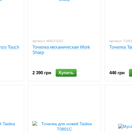
Артикул: WSGFS221
Артикул: T105
nzo Touch
Точилка механическая Work
Точилка Ta
Sharp
2 390 грн
Купить
446 грн