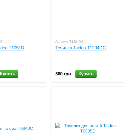
1D
Артикул: T1204DC
idea T1051D
Точилка Taidea T1204DC
Купить
360 грн
Купить