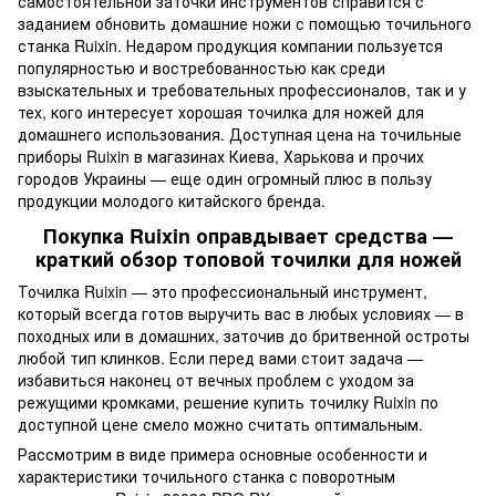
самостоятельной заточки инструментов справится с
заданием обновить домашние ножи с помощью точильного
станка Ruixin. Недаром продукция компании пользуется
популярностью и востребованностью как среди
взыскательных и требовательных профессионалов, так и у
тех, кого интересует хорошая точилка для ножей для
домашнего использования. Доступная цена на точильные
приборы Ruixin в магазинах Киева, Харькова и прочих
городов Украины — еще один огромный плюс в пользу
продукции молодого китайского бренда.
Покупка Ruixin оправдывает средства —
краткий обзор топовой точилки для ножей
Точилка Ruixin — это профессиональный инструмент,
который всегда готов выручить вас в любых условиях — в
походных или в домашних, заточив до бритвенной остроты
любой тип клинков. Если перед вами стоит задача —
избавиться наконец от вечных проблем с уходом за
режущими кромками, решение купить точилку Ruixin по
доступной цене смело можно считать оптимальным.
Рассмотрим в виде примера основные особенности и
характеристики точильного станка с поворотным